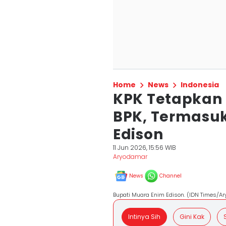
Home
News
Indonesia
KPK Tetapkan
BPK, Termasuk
Edison
11 Jun 2026, 15:56 WIB
Aryodamar
News
Channel
Bupati Muara Enim Edison. (IDN Times/A
Intinya Sih
Gini Kak
S