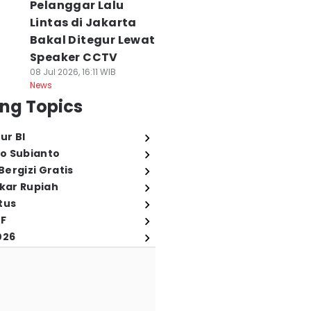
Pelanggar Lalu
Lintas di Jakarta
Bakal Ditegur Lewat
Speaker CCTV
08 Jul 2026, 16:11 WIB
News
ng Topics
ur BI
o Subianto
ergizi Gratis
ukar Rupiah
tus
FF
026