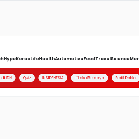
ch
Hype
Korea
Life
Health
Automotive
Food
Travel
Science
Me
 di IDN
Quiz
INSIDENESIA
#LokalBerdaya
Profil Dokter