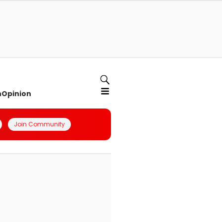
n
Opinion
Join Community