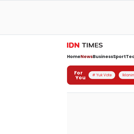
Home
News
Business
Sport
Te
For
# Yuk Vote
Iklanin
You