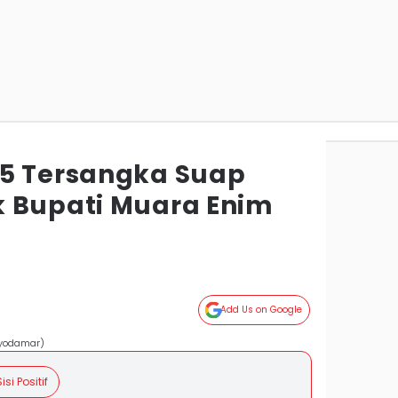
 5 Tersangka Suap
 Bupati Muara Enim
Add Us on Google
ryodamar)
isi Positif