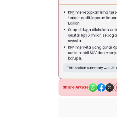
KPK menetapkan lima ters
terkait audit laporan keu
Edison.
Suap diduga dilakukan unt
sekitar Rp1,6 miliar, sebag
swasta.
KPK menyita uang tunai Rp2
serta mobil SUV dan menje
korupsi.
This section summary was AI-a
Share Article