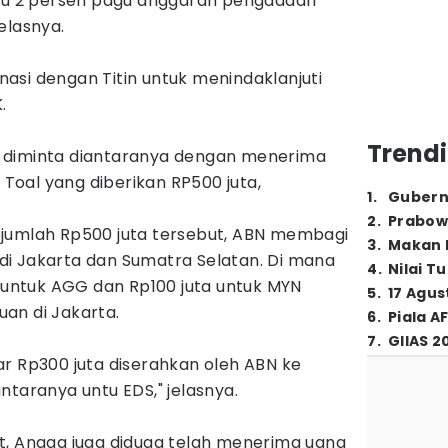
tau 2 persen pagu anggaran pengadaan
elasnya.
asi dengan Titin untuk menindaklanjuti
.
Trendi
 diminta diantaranya dengan menerima
. Toal yang diberikan RP500 juta,
1
.
Gubern
2
.
Prabow
jumlah Rp500 juta tersebut, ABN membagi
3
.
Makan B
, di Jakarta dan Sumatra Selatan. Di mana
4
.
Nilai T
a untuk AGG dan Rp100 juta untuk MYN
5
.
17 Agus
an di Jakarta.
6
.
Piala A
7
.
GIIAS 2
r Rp300 juta diserahkan oleh ABN ke
ntaranya untu EDS," jelasnya.
t, Angga juga diduga telah menerima uang