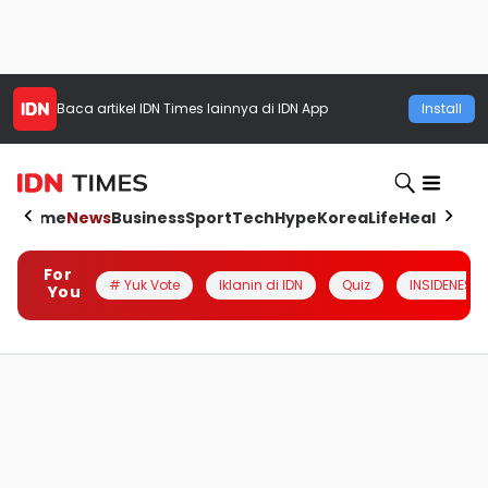
Baca artikel
IDN Times
lainnya di IDN App
Install
Home
News
Business
Sport
Tech
Hype
Korea
Life
Health
Aut
For
# Yuk Vote
Iklanin di IDN
Quiz
INSIDENESIA
You