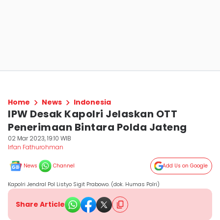
Home
News
Indonesia
IPW Desak Kapolri Jelaskan OTT
Penerimaan Bintara Polda Jateng
02 Mar 2023, 19:10 WIB
Irfan Fathurohman
News
Channel
Add Us on Google
Kapolri Jendral Pol Listyo Sigit Prabowo. (dok. Humas Polri)
Share Article