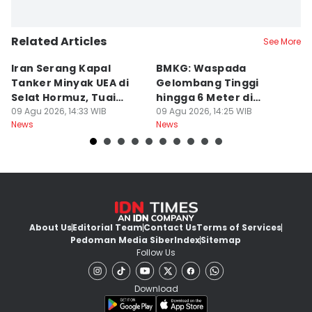
Related Articles
See More
Iran Serang Kapal
BMKG: Waspada
K
Tanker Minyak UEA di
Gelombang Tinggi
P
Selat Hormuz, Tuai
hingga 6 Meter di
M
Kecaman
09 Agu 2026, 14:33 WIB
Beberapa Perairan RI
09 Agu 2026, 14:25 WIB
T
09
News
News
Ne
About Us
Editorial Team
Contact Us
Terms of Services
Pedoman Media Siber
Index
Sitemap
Follow Us
Download