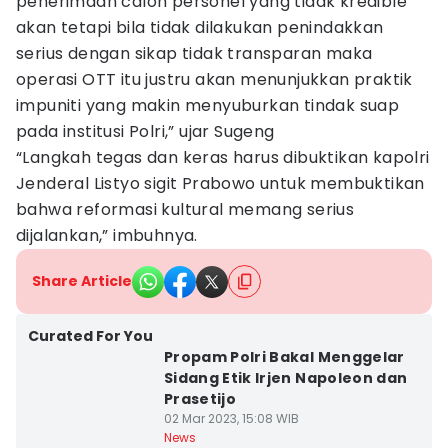
penerimaan calon personel yang tidak kredible
akan tetapi bila tidak dilakukan penindakkan
serius dengan sikap tidak transparan maka
operasi OTT itu justru akan menunjukkan praktik
impuniti yang makin menyuburkan tindak suap
pada institusi Polri,” ujar Sugeng
“Langkah tegas dan keras harus dibuktikan kapolri
Jenderal Listyo sigit Prabowo untuk membuktikan
bahwa reformasi kultural memang serius
dijalankan,” imbuhnya.
Share Article
Curated For You
Propam Polri Bakal Menggelar
Sidang Etik Irjen Napoleon dan
Prasetijo
02 Mar 2023, 15:08 WIB
News