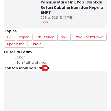
Pensiun Maret Ini, Polri Siapkan
Rotasi Kabaharkam dan Kepala
BNPT
02 Mar 2023, 12:15 WIB
News
Topics
OTT
kapolri
Kasus Suap
polri
Listyo Sigit Prabowo
Update me
Bintara
Editorial Team
Editor
Irfan Fathurohman
Tonton lebih seru di