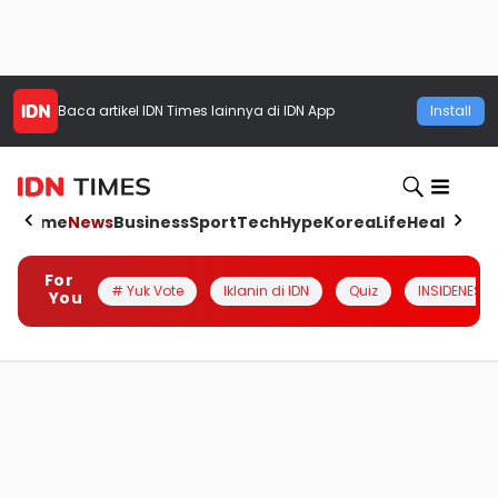
Baca artikel
IDN Times
lainnya di IDN App
Install
Home
News
Business
Sport
Tech
Hype
Korea
Life
Health
Aut
For
# Yuk Vote
Iklanin di IDN
Quiz
INSIDENESIA
You