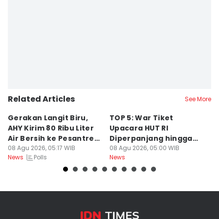
Editor
Fahreza Murnanda
Related Articles
See More
Gerakan Langit Biru,
TOP 5: War Tiket
2
AHY Kirim 80 Ribu Liter
Upacara HUT RI
K
Air Bersih ke Pesantren
Diperpanjang hingga
C
Madura
08 Agu 2026, 05:17 WIB
Prabowo Evaluasi Bahlil
08 Agu 2026, 05:00 WIB
08
Polls
News
News
Ne