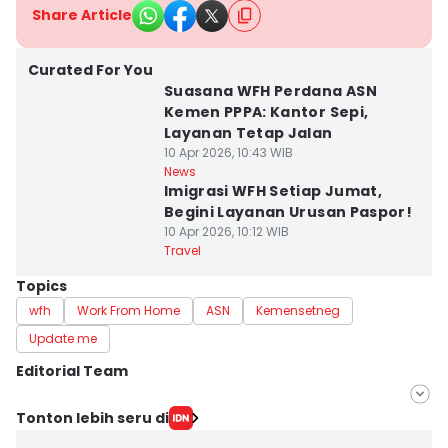
Share Article
Curated For You
Suasana WFH Perdana ASN
Kemen PPPA: Kantor Sepi,
Layanan Tetap Jalan
10 Apr 2026, 10:43 WIB
News
Imigrasi WFH Setiap Jumat,
Begini Layanan Urusan Paspor!
10 Apr 2026, 10:12 WIB
Travel
Topics
wfh
Work From Home
ASN
Kemensetneg
Update me
Editorial Team
Editor
Tonton lebih seru di
Deti Mega Purnamasari