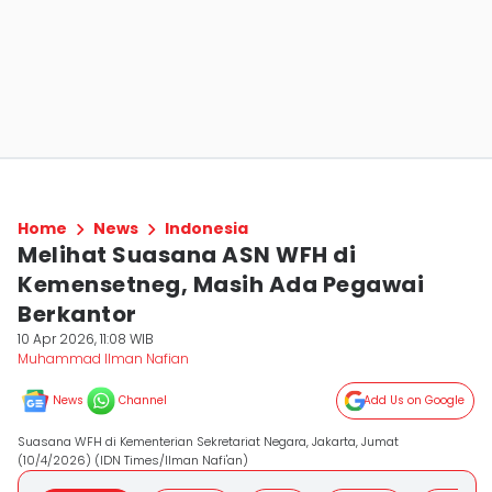
Home
News
Indonesia
Melihat Suasana ASN WFH di
Kemensetneg, Masih Ada Pegawai
Berkantor
10 Apr 2026, 11:08 WIB
Muhammad Ilman Nafian
News
Channel
Add Us on Google
Suasana WFH di Kementerian Sekretariat Negara, Jakarta, Jumat
(10/4/2026) (IDN Times/Ilman Nafi'an)