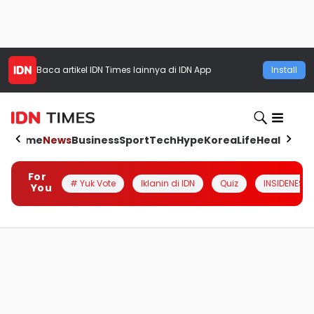
Baca artikel
IDN Times
lainnya di IDN App
Install
Home
News
Business
Sport
Tech
Hype
Korea
Life
Health
Aut
For
# Yuk Vote
Iklanin di IDN
Quiz
INSIDENESIA
You