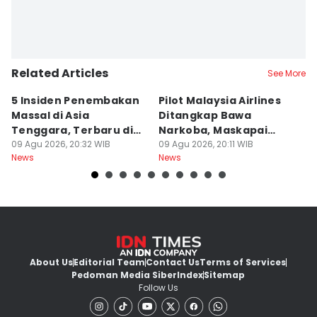
Related Articles
See More
5 Insiden Penembakan
Pilot Malaysia Airlines
K
Massal di Asia
Ditangkap Bawa
K
Tenggara, Terbaru di
Narkoba, Maskapai
K
Bangkok
09 Agu 2026, 20:32 WIB
Perketat Tes
09 Agu 2026, 20:11 WIB
d
09
News
News
Ne
About Us
Editorial Team
Contact Us
Terms of Services
Pedoman Media Siber
Index
Sitemap
Follow Us