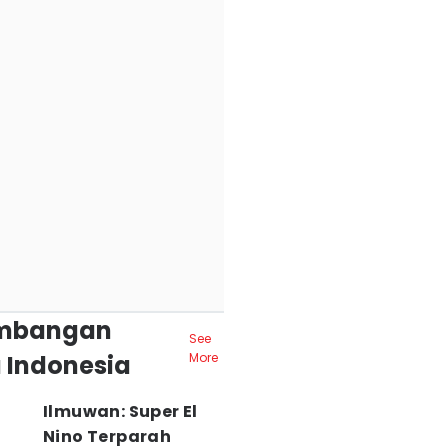
mbangan
See
 Indonesia
More
Ilmuwan: Super El
Nino Terparah