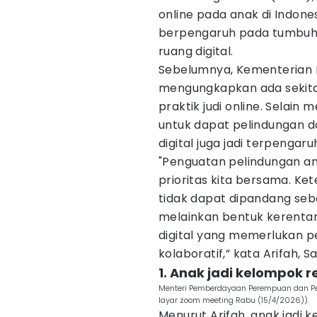
online pada anak di Indonesi
berpengaruh pada tumbuh
ruang digital.
Sebelumnya, Kementerian K
mengungkapkan ada sekitar
praktik judi online. Sela
untuk dapat pelindungan da
digital juga jadi terpengaru
"Penguatan pelindungan an
prioritas kita bersama. Ket
tidak dapat dipandang seb
melainkan bentuk kerentan
digital yang memerlukan p
kolaboratif,” kata Arifah, S
1. Anak jadi kelompok r
Menteri Pemberdayaan Perempuan dan Per
layar zoom meeting Rabu (15/4/2026)).
Menurut Arifah, anak jadi 