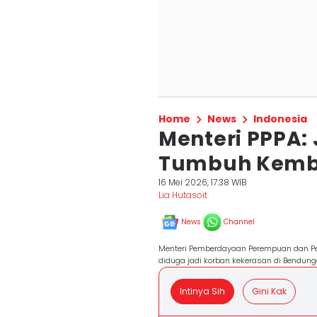
Home
News
Indonesia
Menteri PPPA:
Tumbuh Kemb
16 Mei 2026, 17:38 WIB
Lia Hutasoit
News
Channel
Menteri Pemberdayaan Perempuan dan Per
diduga jadi korban kekerasan di Bendunga
Intinya Sih
Gini Kak