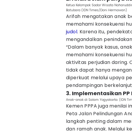
Ketua Kelompok Sadar Wisata Naharuddin
Batubara (IDN Times/Doni Hermawan)
Arifah mengatakan anak b
memahami konsekuensi huku
judol
. Karena itu, pendeka
mengandalkan penindakan
“Dalam banyak kasus, anak
memahami konsekuensi huku
aktivitas perjudian daring.
tidak dapat hanya mengan
diperkuat melalui upaya p
pendampingan berkelanjutan
3. Implementasikan PP
Anak-anak di Salam Yogyakarta. (IDN T
Kemen PPPA juga menilai i
Peta Jalan Pelindungan An
langkah penting dalam men
dan ramah anak. Melalui k