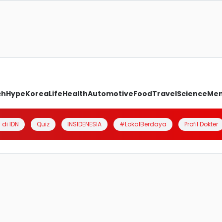
ch
Hype
Korea
Life
Health
Automotive
Food
Travel
Science
Me
 di IDN
Quiz
INSIDENESIA
#LokalBerdaya
Profil Dokter