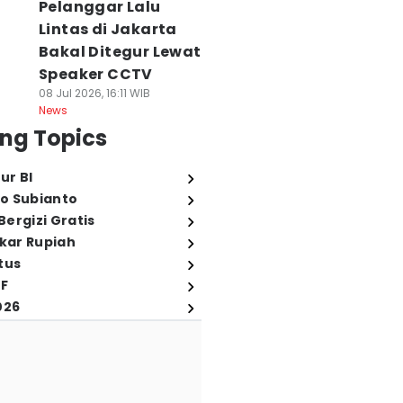
Pelanggar Lalu
Lintas di Jakarta
Bakal Ditegur Lewat
Speaker CCTV
08 Jul 2026, 16:11 WIB
News
ng Topics
ur BI
o Subianto
ergizi Gratis
ukar Rupiah
tus
FF
026