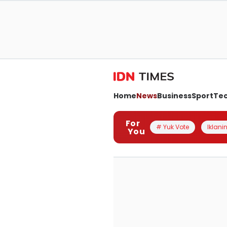
Home
News
Business
Sport
Te
For
# Yuk Vote
Iklanin
You