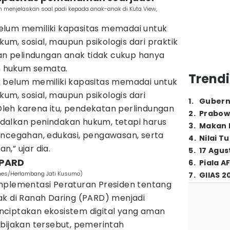
 menjelaskan soal padi kepada anak-anak di Kuta View,
elum memiliki kapasitas memadai untuk
m, sosial, maupun psikologis dari praktik
tan pelindungan anak tidak cukup hanya
 hukum semata.
Trendi
 belum memiliki kapasitas memadai untuk
m, sosial, maupun psikologis dari
1
.
Gubern
 Oleh karena itu, pendekatan perlindungan
2
.
Prabow
dalkan penindakan hukum, tetapi harus
3
.
Makan B
encegahan, edukasi, pengawasan, serta
4
.
Nilai T
,” ujar dia.
5
.
17 Agus
 PARD
6
.
Piala A
imes/Herlambang Jati Kusumo)
7
.
GIIAS 2
mplementasi Peraturan Presiden tentang
ak di Ranah Daring (PARD) menjadi
ciptakan ekosistem digital yang aman
ebijakan tersebut, pemerintah