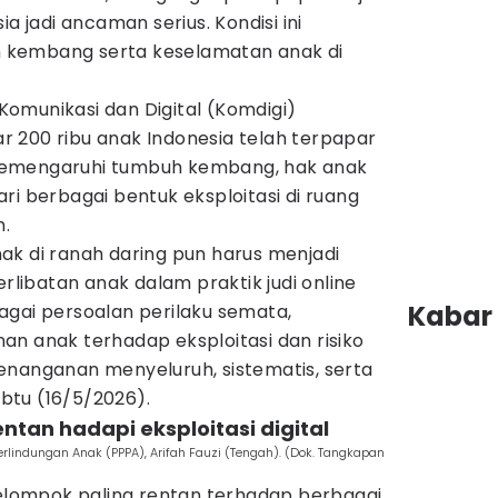
a jadi ancaman serius. Kondisi ini
 kembang serta keselamatan anak di
omunikasi dan Digital (Komdigi)
 200 ribu anak Indonesia telah terpapar
in memengaruhi tumbuh kembang, hak anak
ri berbagai bentuk eksploitasi di ruang
h.
ak di ranah daring pun harus menjadi
erlibatan anak dalam praktik judi online
Kabar 
agai persoalan perilaku semata,
an anak terhadap eksploitasi dan risiko
enanganan menyeluruh, sistematis, serta
abtu (16/5/2026).
entan hadapi eksploitasi digital
lindungan Anak (PPPA), Arifah Fauzi (Tengah). (Dok. Tangkapan
kelompok paling rentan terhadap berbagai