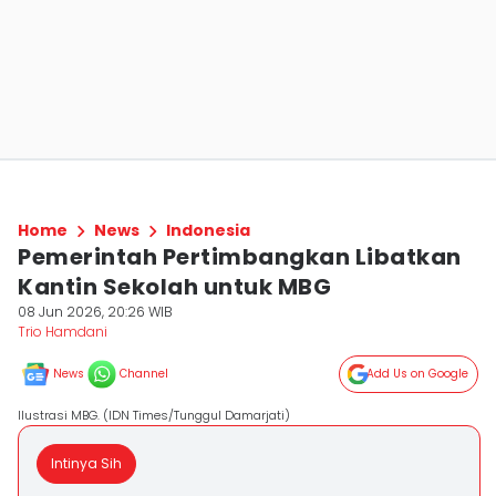
Home
News
Indonesia
Pemerintah Pertimbangkan Libatkan
Kantin Sekolah untuk MBG
08 Jun 2026, 20:26 WIB
Trio Hamdani
News
Channel
Add Us on Google
Ilustrasi MBG. (IDN Times/Tunggul Damarjati)
Intinya Sih