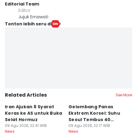
Editorial Team
Editor
Jujuk Ernawati
Tonton lebih seru di
Related Articles
See More
Iran Ajukan 6 Syarat
Gelombang Panas
D
Keras ke AS untuk Buka
Ekstrem Korsel: Suhu
P
Selat Hormuz
Seoul Tembus 40
L
09 Agu 2026, 22:41 WIB
Derajat Celcius
09 Agu 2026, 22:17 WIB
P
09
News
News
Ne