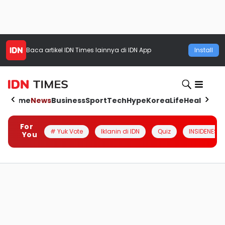
Baca artikel
IDN Times
lainnya di IDN App
Install
Home
News
Business
Sport
Tech
Hype
Korea
Life
Health
Aut
For
# Yuk Vote
Iklanin di IDN
Quiz
INSIDENESIA
You