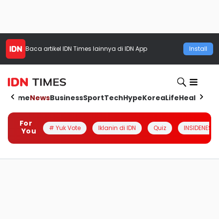
Baca artikel
IDN Times
lainnya di IDN App
Install
Home
News
Business
Sport
Tech
Hype
Korea
Life
Health
Aut
For
# Yuk Vote
Iklanin di IDN
Quiz
INSIDENESIA
You