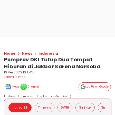
Home
News
Indonesia
Pemprov DKI Tutup Dua Tempat
Hiburan di Jakbar karena Narkoba
16 Mei 2026, 10:11 WIB
Zahira Hilman
News
Channel
Add Us on Google
Ilustrasi klub malam. (Unsplash.com/Antoine J.)
Intinya Sih
Timeline
5W1H
Gini Kak
Sisi Posit