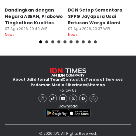
Bandingkan dengan
BGN Setop Sementara
P
Negara ASEAN, Prabowo
SPPG Jayapura Usai
b
Tingkatkan Kualitas
Ratusan Warga Alami
T
Buku Ajar SD-SMA
07 Agu 2026, 20:49 WIB
Keracunan
07 Agu 2026, 20:37 WIB
R
07
News
News
Ne
About Us
Editorial Team
Contact Us
Terms of Services
Pedoman Media Siber
Index
Sitemap
Follow Us
Download
© 2026 IDN. All Rights Reserved.