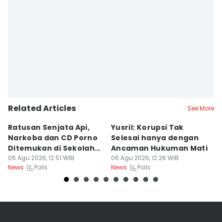
Related Articles
See More
Ratusan Senjata Api,
Yusril: Korupsi Tak
R
Narkoba dan CD Porno
Selesai hanya dengan
P
Ditemukan di Sekolah
Ancaman Hukuman Mati
d
Jaksel
06 Agu 2026, 12:51 WIB
06 Agu 2026, 12:26 WIB
B
06
Polls
Polls
News
News
Ne