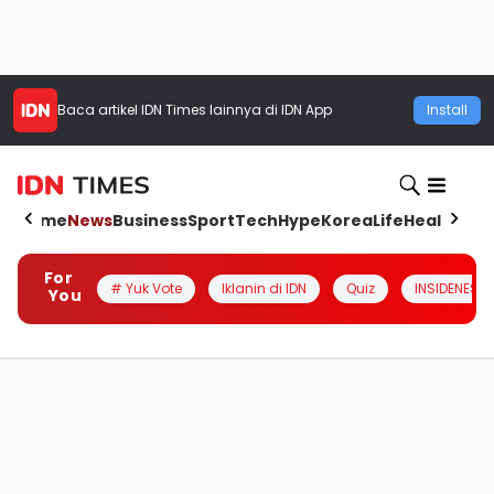
Baca artikel
IDN Times
lainnya di IDN App
Install
Home
News
Business
Sport
Tech
Hype
Korea
Life
Health
Aut
For
# Yuk Vote
Iklanin di IDN
Quiz
INSIDENESIA
You