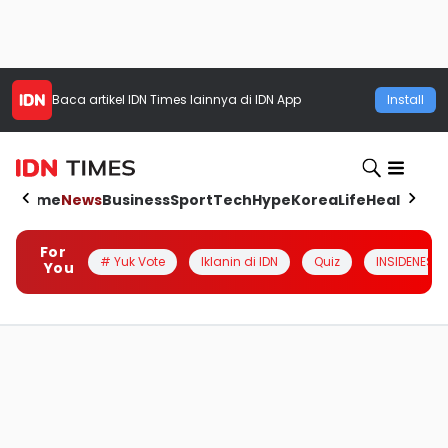
Baca artikel
IDN Times
lainnya di IDN App
Install
Home
News
Business
Sport
Tech
Hype
Korea
Life
Health
Aut
For
# Yuk Vote
Iklanin di IDN
Quiz
INSIDENESIA
You