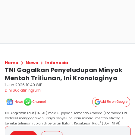
Home
News
Indonesia
TNI Gagalkan Penyeludupan Minyak
Mentah Triliunan, Ini Kronologinya
11 Jun 2026, 10:49 WIB
Dini Suciatiningrum
News
Channel
Add Us on Google
TNI Angkatan Laut (TNI AL) melalui jajaran Komando Armada (Koarmada) RI
berhasil menggagalkan upaya penyelundupan mineral mentah strategis
bernilai triliunan rupiah di perairan Batam, Kepulauan Riau/ (Dok TNI Al)