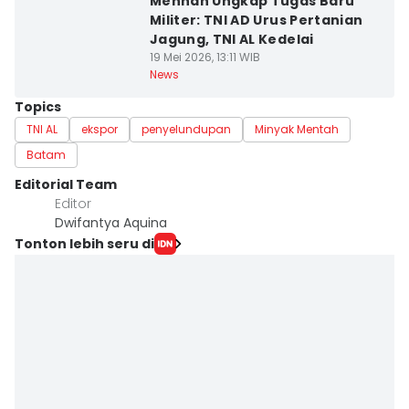
Menhan Ungkap Tugas Baru
Militer: TNI AD Urus Pertanian
Jagung, TNI AL Kedelai
19 Mei 2026, 13:11 WIB
News
Topics
TNI AL
ekspor
penyelundupan
Minyak Mentah
Batam
Editorial Team
Editor
Dwifantya Aquina
Tonton lebih seru di