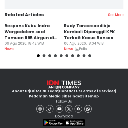
Related Articles
See More
Respons Kubu Indra
Rudy Tanoesoedibjo
D
Wargadalem soal
Kembali Dipanggil KPK
P
Temuan 995 Airgun di
Terkait Kasus Bansos
B
Sekolah Jaksel
06 Agu 2026, 18:42 WIB
06 Agu 2026, 18:04 WIB
S
06
Polls
News
News
Ne
About Us
Editorial Team
Contact Us
Terms of Services
Pedoman Media Siber
Index
Sitemap
Follow Us
Download