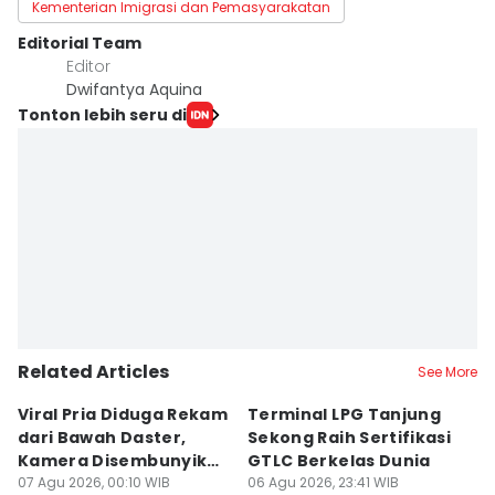
Kementerian Imigrasi dan Pemasyarakatan
Editorial Team
Editor
Dwifantya Aquina
Tonton lebih seru di
Related Articles
See More
Viral Pria Diduga Rekam
Terminal LPG Tanjung
3
dari Bawah Daster,
Sekong Raih Sertifikasi
J
Kamera Disembunyikan
GTLC Berkelas Dunia
U
di Sandal
07 Agu 2026, 00:10 WIB
06 Agu 2026, 23:41 WIB
06