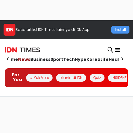
Baca artikel
IDN Times
lainnya di IDN App
Install
Home
News
Business
Sport
Tech
Hype
Korea
Life
Health
Aut
For
# Yuk Vote
Iklanin di IDN
Quiz
INSIDENESIA
You