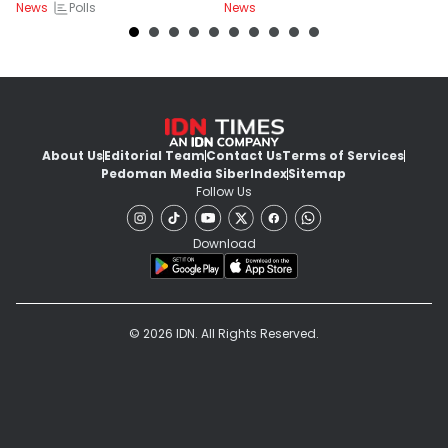
Polls
News
News
Ne
About Us
Editorial Team
Contact Us
Terms of Services
Pedoman Media Siber
Index
Sitemap
Follow Us
Download
© 2026 IDN. All Rights Reserved.