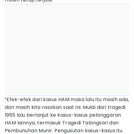
“Efek-efek dari kasus HAM masa lalu itu masih ada,
dan masih kita rasakan saat ini. Mulai dari tragedi
1965 lalu berlanjut ke kasus-kasus pelanggaran
HAM lainnya, termasuk Tragedi Talangsari dan
Pembunuhan Munir. Pengusutan kasus-kasus itu