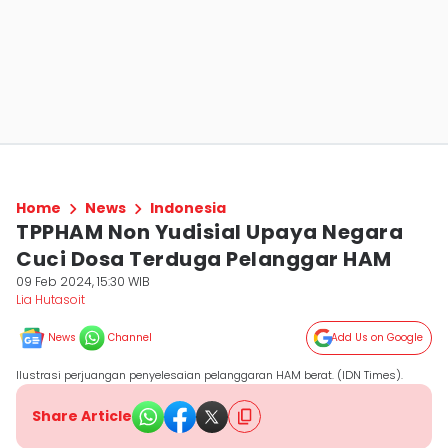
Home
News
Indonesia
TPPHAM Non Yudisial Upaya Negara
Cuci Dosa Terduga Pelanggar HAM
09 Feb 2024, 15:30 WIB
Lia Hutasoit
News
Channel
Add Us on Google
Ilustrasi perjuangan penyelesaian pelanggaran HAM berat. (IDN Times).
Share Article