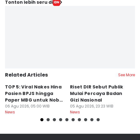
Tonton lebih seru di
Related Articles
See More
TOP 5: Viral Nakes Hina
Riset DIR Sebut Publik
K
Pasien BPJS hingga
Mulai Percaya Badan
K
Paper MBG untuk Nobel
Gizi Nasional
K
Terindikasi AI
06 Agu 2026, 05:00 WIB
05 Agu 2026, 23:23 WIB
D
05
News
News
Ne