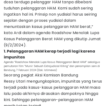
dosa terduga pelanggar HAM tanpa dibebani
tuduhan pelanggaran HAM. Kami sudah sering
ingatkan hal ini. Prinsip non yudisial harus seiring
sejalan dengan proses yudisial dalam
menuntaskan kasus pelanggaran HAM berat,”
kata Ardi dalam agenda Roadshow Menolak Lupa
Kasus Pelanggaran Berat HAM yang dikutip Jumat
(9/2/2024).
1. Pelanggaran HAM kerap terjadi lagi karena
impunitas
Agenda “Roadshow Menolak Lupa Kasus Pelanggaran Berat HAM” sekaligus
pemutaran film “Munir: Sebuah Extrajudicial Killing” dan penampilan seni di
Bandung, 7 Februari 2024 (Dok. Istimewa)
Seorang pegiat Aksi Kamisan Bandung
Ressy Utari mengungkapkan, impunitas yang terus
terjadi pada kasus-kasus pelanggaran HAM masa
lalu pada akhirnya dirasakan dampaknya hingga
kini. Sehingga pelanggaran-pelanggaran HAM
masih tetap terjadi.