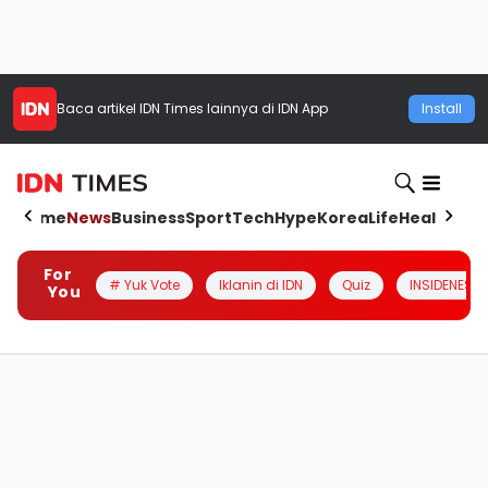
Baca artikel
IDN Times
lainnya di IDN App
Install
Home
News
Business
Sport
Tech
Hype
Korea
Life
Health
Aut
For
# Yuk Vote
Iklanin di IDN
Quiz
INSIDENESIA
You