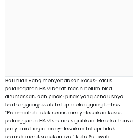
Hal inilah yang menyebabkan kasus-kasus
pelanggaran HAM berat masih belum bisa
dituntaskan, dan pihak-pihak yang seharusnya
bertanggungjawab tetap melenggang bebas.
“Pemerintah tidak serius menyelesaikan kasus
pelanggaran HAM secara signifikan. Mereka hanya
punya niat ingin menyelesaikan tetapi tidak
pernah melaksanakannya,” kata Suciwati.