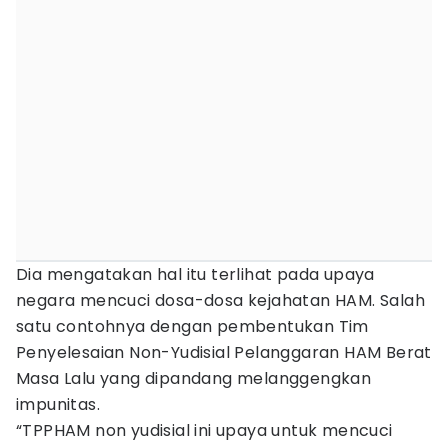
Dia mengatakan hal itu terlihat pada upaya
negara mencuci dosa-dosa kejahatan HAM. Salah
satu contohnya dengan pembentukan Tim
Penyelesaian Non-Yudisial Pelanggaran HAM Berat
Masa Lalu yang dipandang melanggengkan
impunitas.
“TPPHAM non yudisial ini upaya untuk mencuci