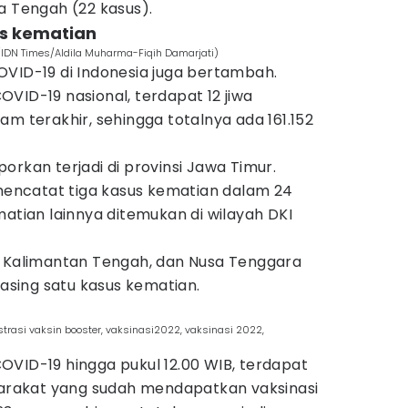
a Tengah (22 kasus).
s kematian
IDN Times/Aldila Muharma-Fiqih Damarjati)
OVID-19 di Indonesia juga bertambah.
VID-19 nasional, terdapat 12 jiwa
am terakhir, sehingga totalnya ada 161.152
orkan terjadi di provinsi Jawa Timur.
ncatat tiga kasus kematian dalam 24
matian lainnya ditemukan di wilayah DKI
, Kalimantan Tengah, dan Nusa Tenggara
sing satu kasus kematian.
ustrasi vaksin booster, vaksinasi2022, vaksinasi 2022,
OVID-19 hingga pukul 12.00 WIB, terdapat
rakat yang sudah mendapatkan vaksinasi