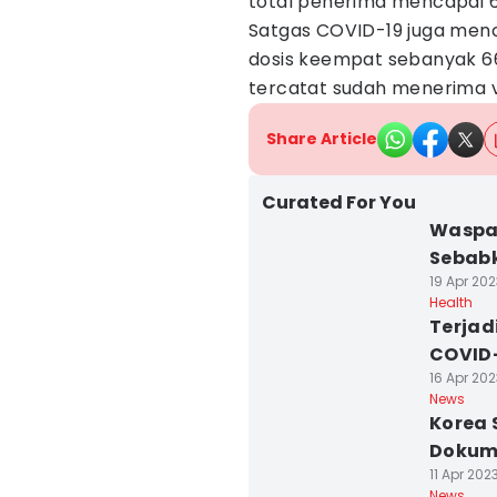
total penerima mencapai 6
Satgas COVID-19 juga men
dosis keempat sebanyak 661
tercatat sudah menerima v
Share Article
Curated For You
Waspad
Sebabk
19 Apr 202
Health
Terjad
COVID
16 Apr 202
News
Korea 
Dokum
11 Apr 2023
News