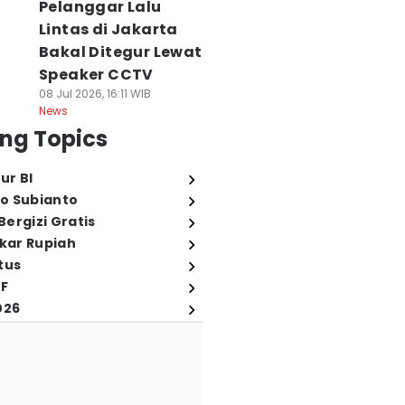
Pelanggar Lalu
Lintas di Jakarta
Bakal Ditegur Lewat
Speaker CCTV
08 Jul 2026, 16:11 WIB
News
ng Topics
ur BI
o Subianto
ergizi Gratis
ukar Rupiah
tus
FF
026