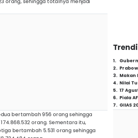
3 orang, sehingga totalnya menjadi
Trendi
1
.
Gubern
2
.
Prabow
3
.
Makan B
4
.
Nilai T
5
.
17 Agus
6
.
Piala A
7
.
GIIAS 2
kedua bertambah 956 orang sehingga
 174.868.532 orang. Sementara itu,
ketiga bertambah 5.531 orang sehingga