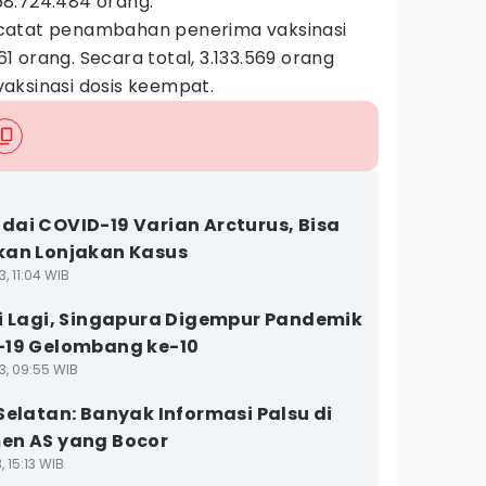
8.724.484 orang.
catat penambahan penerima vaksinasi
 orang. Secara total, 3.133.569 orang
aksinasi dosis keempat.
ai COVID-19 Varian Arcturus, Bisa
an Lonjakan Kasus
3, 11:04 WIB
i Lagi, Singapura Digempur Pandemik
-19 Gelombang ke-10
3, 09:55 WIB
Selatan: Banyak Informasi Palsu di
en AS yang Bocor
, 15:13 WIB