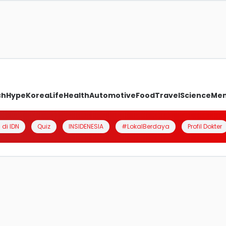
ch
Hype
Korea
Life
Health
Automotive
Food
Travel
Science
Me
 di IDN
Quiz
INSIDENESIA
#LokalBerdaya
Profil Dokter