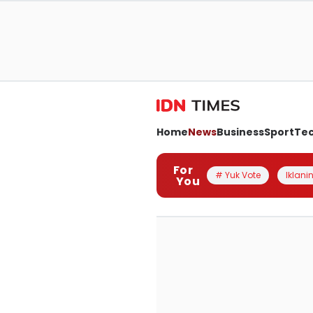
Home
News
Business
Sport
Te
For
# Yuk Vote
Iklanin
You