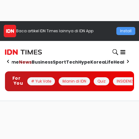
Baca artikel
IDN Times
lainnya di IDN App
Install
Home
News
Business
Sport
Tech
Hype
Korea
Life
Health
Aut
For
# Yuk Vote
Iklanin di IDN
Quiz
INSIDENESIA
You