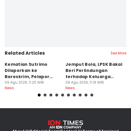
Related Articles
See More
Kematian Sutrimo
Jemput Bola, LPSK Bakal
D
Dilaporkan ke
Beri Perlindungan
In
Bareskrim, Pelapor
terhadap Keluarga
C
Minta Ekshumasi
09 Agu 2026, 11:25 WIB
Sutrimo
09 Agu 2026, 11:19 WIB
A
09
News
News
Ne