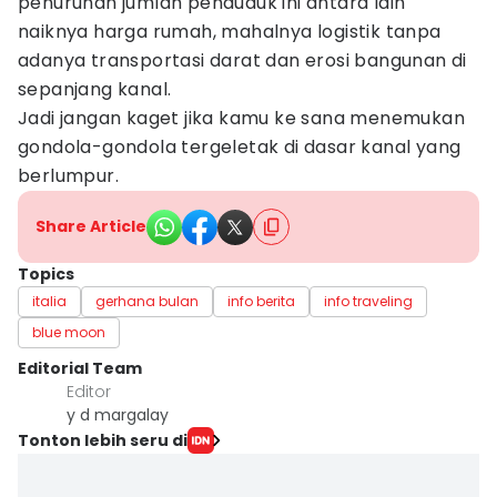
penurunan jumlah penduduk ini antara lain
naiknya harga rumah, mahalnya logistik tanpa
adanya transportasi darat dan erosi bangunan di
sepanjang kanal.
Jadi jangan kaget jika kamu ke sana menemukan
gondola-gondola tergeletak di dasar kanal yang
berlumpur.
Share Article
Topics
italia
gerhana bulan
info berita
info traveling
blue moon
Editorial Team
Editor
y d margalay
Tonton lebih seru di