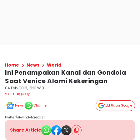
Home
News
World
Ini Penampakan Kanal dan Gondola
Saat Venice Alami Kekeringan
04 Feb 2018, 15:10 WIB
y d margalay
News
Channel
Add Us on Google
twitter/@windyforecast
Share Article