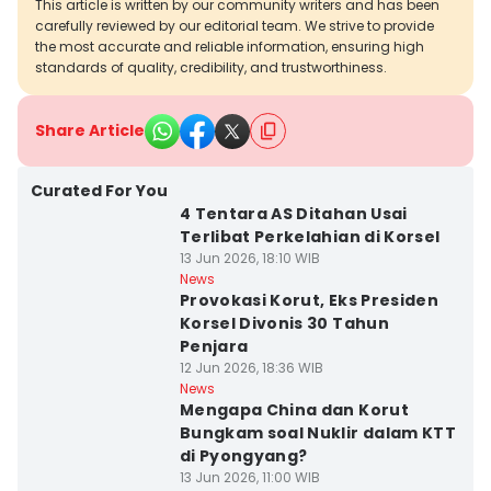
This article is written by our community writers and has been
carefully reviewed by our editorial team. We strive to provide
the most accurate and reliable information, ensuring high
standards of quality, credibility, and trustworthiness.
Share Article
Curated For You
4 Tentara AS Ditahan Usai
Terlibat Perkelahian di Korsel
13 Jun 2026, 18:10 WIB
News
Provokasi Korut, Eks Presiden
Korsel Divonis 30 Tahun
Penjara
12 Jun 2026, 18:36 WIB
News
Mengapa China dan Korut
Bungkam soal Nuklir dalam KTT
di Pyongyang?
13 Jun 2026, 11:00 WIB