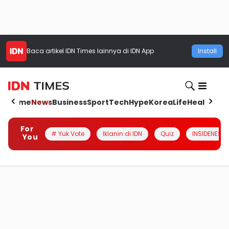
Baca artikel
IDN Times
lainnya di IDN App
Install
Home
News
Business
Sport
Tech
Hype
Korea
Life
Health
Aut
For
# Yuk Vote
Iklanin di IDN
Quiz
INSIDENESIA
You