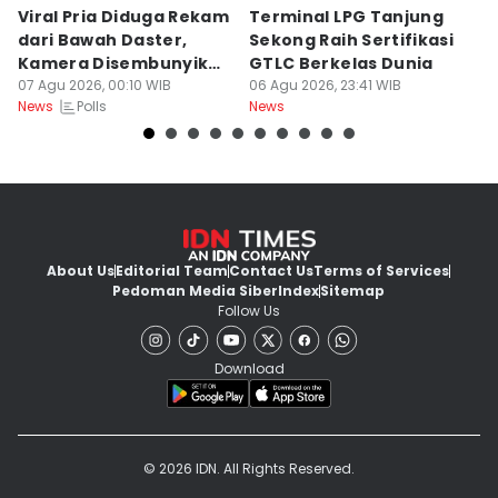
Viral Pria Diduga Rekam
Terminal LPG Tanjung
3
dari Bawah Daster,
Sekong Raih Sertifikasi
J
Kamera Disembunyikan
GTLC Berkelas Dunia
U
di Sandal
07 Agu 2026, 00:10 WIB
06 Agu 2026, 23:41 WIB
06
Polls
News
News
Ne
About Us
Editorial Team
Contact Us
Terms of Services
Pedoman Media Siber
Index
Sitemap
Follow Us
Download
© 2026 IDN. All Rights Reserved.