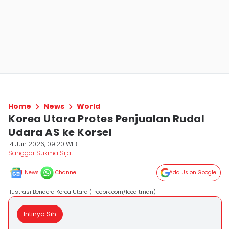
Home
News
World
Korea Utara Protes Penjualan Rudal
Udara AS ke Korsel
14 Jun 2026, 09:20 WIB
Sanggar Sukma Sijati
News
Channel
Add Us on Google
Ilustrasi Bendera Korea Utara (freepik.com/leoaltman)
Intinya Sih