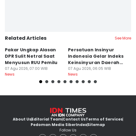
Related Articles
See More
Pakar Ungkap Alasan
Persatuan Insinyur
K
DPR Sulit Netral Saat
Indonesia Gelar Indeks
D
Menyusun RUU Pemilu
Keinsinyuran Daerah
I
07 Agu 2026, 07:00 WIB
dan CAFEO 44
07 Agu 2026, 06:05 WIB
P
07
News
News
Ne
G
About Us
Editorial Team
Contact Us
Terms of Services
Pedoman Media Siber
Index
Sitemap
Follow Us