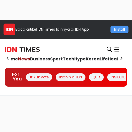
Baca artikel
IDN Times
lainnya di IDN App
Install
Home
News
Business
Sport
Tech
Hype
Korea
Life
Health
Aut
For
# Yuk Vote
Iklanin di IDN
Quiz
INSIDENESIA
You