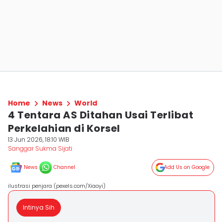
Home
News
World
4 Tentara AS Ditahan Usai Terlibat
Perkelahian di Korsel
13 Jun 2026, 18:10 WIB
Sanggar Sukma Sijati
News
Channel
Add Us on Google
ilustrasi penjara (pexels.com/Xiaoyi)
Intinya Sih