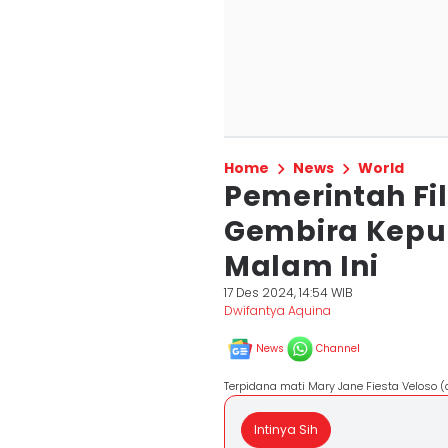
Home
News
World
Pemerintah Fi
Gembira Kepu
Malam Ini
17 Des 2024, 14:54 WIB
Dwifantya Aquina
News
Channel
Terpidana mati Mary Jane Fiesta Veloso 
Intinya Sih