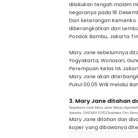
dilakukan tengah malam ini
negaranya pada 18 Desembe
Dari keterangan Kemenko 
diberangkatkan dari Lem
Pondok Bambu, Jakarta Timu
Mary Jane sebelumnya dita
Yogyakarta, Wonosari, Gunu
Perempuan Kelas IIA Jakarta
Mary Jane akan diterbangk
Pukul 00.05 WIB melalui Ba
3. Mary Jane ditahan d
Terpidana mati Mary Jane Velozo dipinda
Jakarta. (ANTARA FOTO/Andreas Fitri Atm
Mary Jane ditahan dan divo
koper yang dibawanya ditem