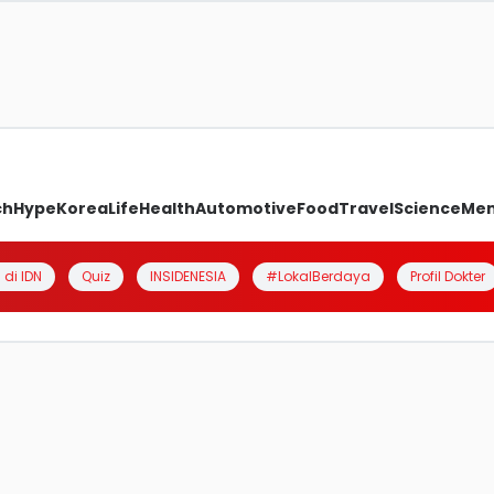
ch
Hype
Korea
Life
Health
Automotive
Food
Travel
Science
Me
 di IDN
Quiz
INSIDENESIA
#LokalBerdaya
Profil Dokter