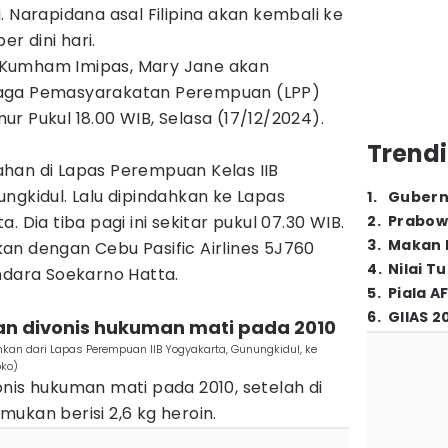
. Narapidana asal Filipina akan kembali ke
r dini hari.
Kumham Imipas, Mary Jane akan
baga Pemasyarakatan Perempuan (LPP)
r Pukul 18.00 WIB, Selasa (17/12/2024).
Trendi
han di Lapas Perempuan Kelas IIB
ngkidul. Lalu dipindahkan ke Lapas
1
.
Gubern
. Dia tiba pagi ini sekitar pukul 07.30 WIB.
2
.
Prabow
3
.
Makan B
an dengan Cebu Pasific Airlines 5J760
4
.
Nilai T
ndara Soekarno Hatta.
5
.
Piala A
6
.
GIIAS 2
an divonis hukuman mati pada 2010
hkan dari Lapas Perempuan IIB Yogyakarta, Gunungkidul, ke
oko)
nis hukuman mati pada 2010, setelah di
ukan berisi 2,6 kg heroin.