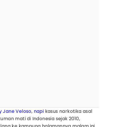
y Jane Veloso
,
napi
kasus narkotika asal
an mati di Indonesia sejak 2010,
pulang ke kampung halamannya malam ini.