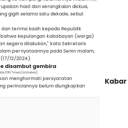
akan hasil dari serangkaian diskusi,
yang gigih selama satu dekade, sebut
 dan terima kasih kepada Republik
n bahwa kepulangan kababayan (warga)
an segera dilakukan," kata Sekretaris
 dalam pernyataannya pada Senin malam,
 (17/12/2024).
ne disambut gembira
(dok.IDN Times/istimewa)
akan menghormati persyaratan
Kabar 
ng perinciannya belum diungkapkan