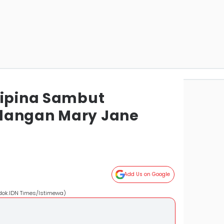
lipina Sambut
langan Mary Jane
Add Us on Google
(dok.IDN Times/Istimewa)