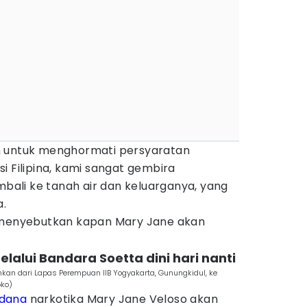
n untuk menghormati persyaratan
i Filipina, kami sangat gembira
ali ke tanah air dan keluarganya, yang
a.
k menyebutkan kapan Mary Jane akan
elalui Bandara Soetta dini hari nanti
hkan dari Lapas Perempuan IIB Yogyakarta, Gunungkidul, ke
oko)
idana
narkotika Mary Jane Veloso akan