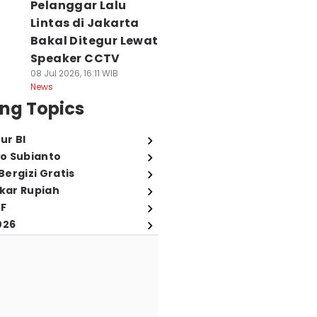
Pelanggar Lalu
Lintas di Jakarta
Bakal Ditegur Lewat
Speaker CCTV
08 Jul 2026, 16:11 WIB
News
ng Topics
ur BI
o Subianto
ergizi Gratis
ukar Rupiah
FF
026