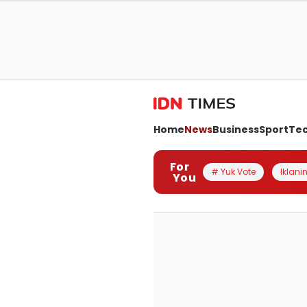
Home
News
Business
Sport
Te
For
# Yuk Vote
Iklanin
You