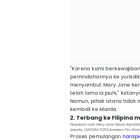
"Karena kami berkewajiba
pemindahannya ke yurisdiks
menyambut Mary Jane kemb
telah lama ia jauhi," katany
Namun, pihak istana tida
kembali ke Manila.
2. Terbang ke Filipina m
Terpidana mati Mary Jane Velozo dipinda
Jakarta. (ANTARA FOTO/Andreas Fitri Atm
Proses pemulangan
narap