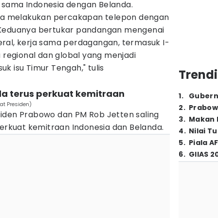
 sama Indonesia dengan Belanda.
sia melakukan percakapan telepon dengan
 Keduanya bertukar pandangan mengenai
ral, kerja sama perdagangan, termasuk I-
u regional dan global yang menjadi
k isu Timur Tengah," tulis
Trendi
da terus perkuat kemitraan
1
.
Gubern
at Presiden)
2
.
Prabow
iden Prabowo dan PM Rob Jetten saling
3
.
Makan B
kuat kemitraan Indonesia dan Belanda.
4
.
Nilai T
5
.
Piala A
6
.
GIIAS 2