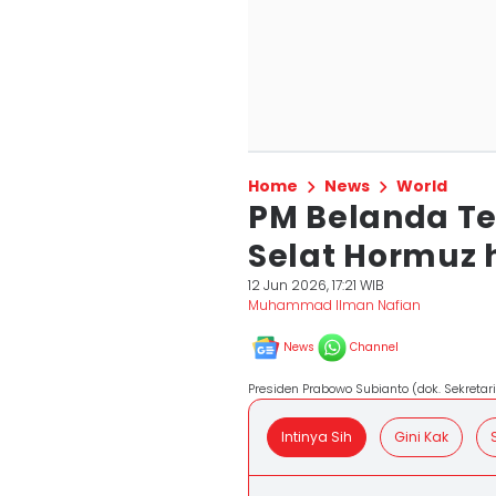
Home
News
World
PM Belanda Te
Selat Hormuz
12 Jun 2026, 17:21 WIB
Muhammad Ilman Nafian
News
Channel
Presiden Prabowo Subianto (dok. Sekretari
Intinya Sih
Gini Kak
S