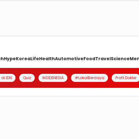
ch
Hype
Korea
Life
Health
Automotive
Food
Travel
Science
Me
 di IDN
Quiz
INSIDENESIA
#LokalBerdaya
Profil Dokter