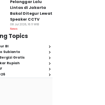
Pelanggar Lalu
Lintas di Jakarta
Bakal Ditegur Lewat
Speaker CCTV
08 Jul 2026, 16:11 WIB
News
ng Topics
ur BI
o Subianto
ergizi Gratis
ukar Rupiah
FF
026