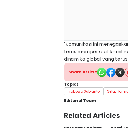
"Komunikasi ini menegaska
terus memperkuat kemitra
dinamika global yang terus
Share Article
Topics
Prabowo Subianto
Selat Horm
Editorial Team
Editor
Related Articles
Sunariyah Sunariyah