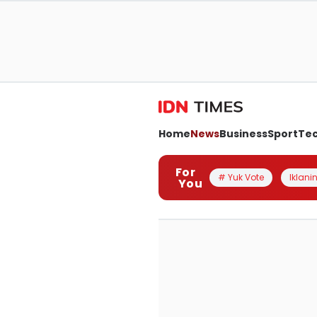
Home
News
Business
Sport
Te
For
# Yuk Vote
Iklanin
You