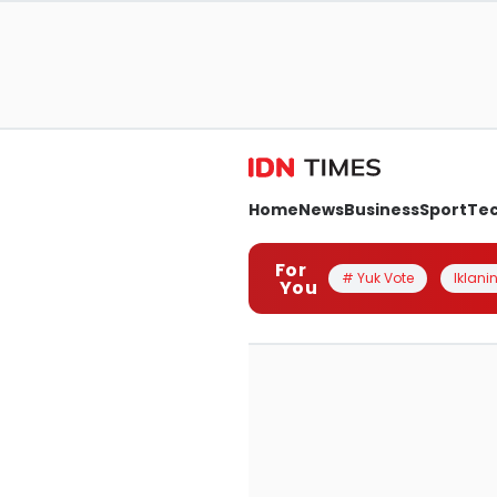
Home
News
Business
Sport
Te
For
# Yuk Vote
Iklanin
You