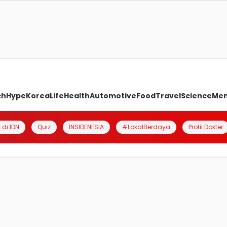
ch
Hype
Korea
Life
Health
Automotive
Food
Travel
Science
Me
 di IDN
Quiz
INSIDENESIA
#LokalBerdaya
Profil Dokter