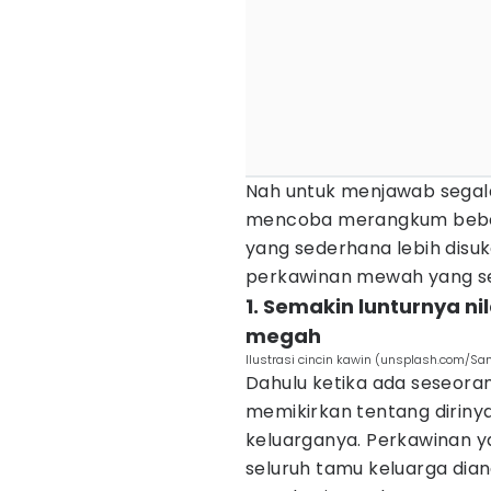
Nah untuk menjawab segala
mencoba merangkum beber
yang sederhana lebih disu
perkawinan mewah yang se
1. Semakin lunturnya n
megah
Ilustrasi cincin kawin (unsplash.com/S
Dahulu ketika ada seseora
memikirkan tentang dirinya
keluarganya. Perkawinan
seluruh tamu keluarga dia