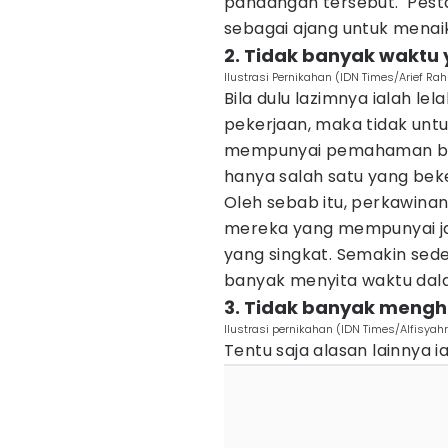
pandangan tersebut. Pest
sebagai ajang untuk menai
2. Tidak banyak waktu
Ilustrasi Pernikahan (IDN Times/Arief Ra
Bila dulu lazimnya ialah lel
pekerjaan, maka tidak unt
mempunyai pemahaman bah
hanya salah satu yang beke
Oleh sebab itu, perkawinan
mereka yang mempunyai ja
yang singkat. Semakin sed
banyak menyita waktu da
3. Tidak banyak mengh
Ilustrasi pernikahan (IDN Times/Alfisyahr
Tentu saja alasan lainnya ia