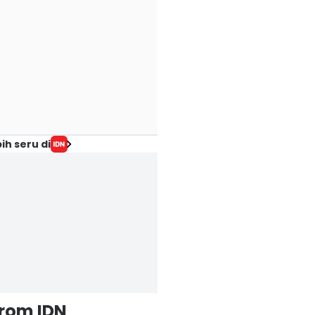
ih seru di
from IDN