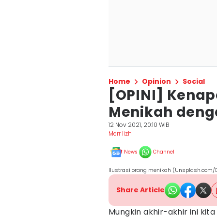
Home
Opinion
Social
[OPINI] Kena
Menikah deng
12 Nov 2021, 20:10 WIB
Merr lizh
News
Channel
Ilustrasi orang menikah (Unsplash.com/
Share Article
Mungkin akhir-akhir ini ki