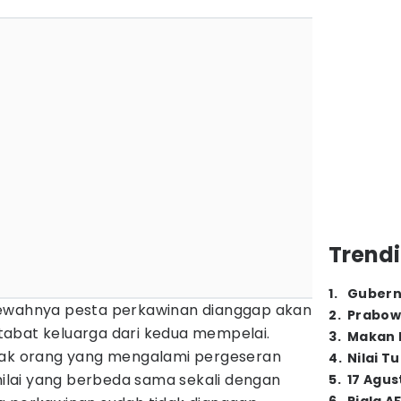
Trendi
1
.
Gubern
mewahnya pesta perkawinan dianggap akan
2
.
Prabow
abat keluarga dari kedua mempelai.
3
.
Makan B
nyak orang yang mengalami pergeseran
4
.
Nilai T
 nilai yang berbeda sama sekali dengan
5
.
17 Agus