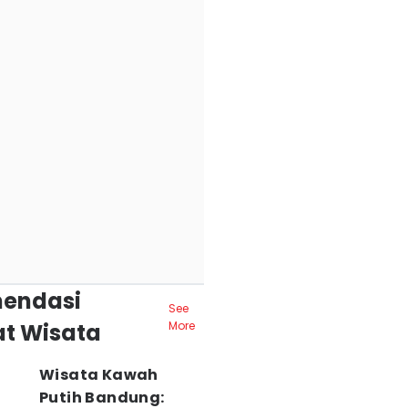
endasi
See
t Wisata
More
Wisata Kawah
Putih Bandung: