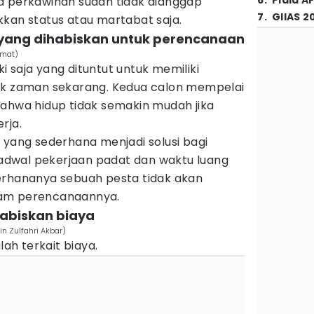
6
.
Piala A
a perkawinan sudah tidak dianggap
7
.
GIIAS 2
kkan status atau martabat saja.
 yang dihabiskan untuk perencanaan
hmat)
aki saja yang dituntut untuk memiliki
uk zaman sekarang. Kedua calon mempelai
wa hidup tidak semakin mudah jika
rja.
 yang sederhana menjadi solusi bagi
dwal pekerjaan padat dan waktu luang
erhananya sebuah pesta tidak akan
lam perencanaannya.
abiskan biaya
in Zulfahri Akbar)
lah terkait biaya.