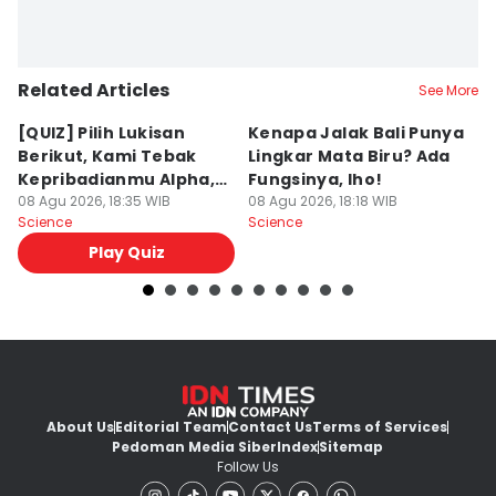
Related Articles
See More
[QUIZ] Pilih Lukisan
Kenapa Jalak Bali Punya
M
Berikut, Kami Tebak
Lingkar Mata Biru? Ada
P
Kepribadianmu Alpha,
Fungsinya, lho!
E
Beta, atau Omega
08 Agu 2026, 18:35 WIB
08 Agu 2026, 18:18 WIB
P
08
Science
Science
Sc
Play Quiz
About Us
Editorial Team
Contact Us
Terms of Services
Pedoman Media Siber
Index
Sitemap
Follow Us