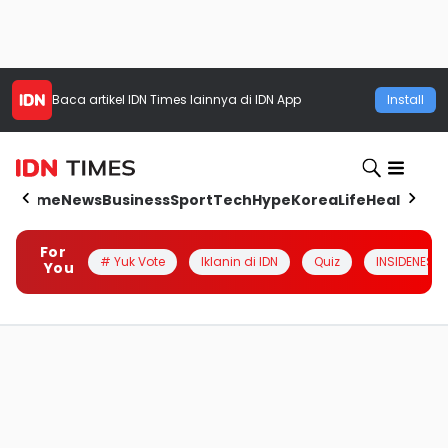
Baca artikel
IDN Times
lainnya di IDN App
Install
Home
News
Business
Sport
Tech
Hype
Korea
Life
Health
Aut
For
# Yuk Vote
Iklanin di IDN
Quiz
INSIDENESIA
You