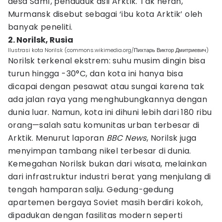
desa Samí, penduduk asli Arktik. Tak heran,
Murmansk disebut sebagai ‘ibu kota Arktik’ oleh
banyak peneliti.
2. Norilsk, Rusia
Ilustrasi kota Norilsk (commons.wikimedia.org/Пихтарь Виктор Дмитриевич)
Norilsk terkenal ekstrem: suhu musim dingin bisa
turun hingga -30°C, dan kota ini hanya bisa
dicapai dengan pesawat atau sungai karena tak
ada jalan raya yang menghubungkannya dengan
dunia luar. Namun, kota ini dihuni lebih dari 180 ribu
orang—salah satu komunitas urban terbesar di
Arktik. Menurut laporan
BBC News
, Norilsk juga
menyimpan tambang nikel terbesar di dunia.
Kemegahan Norilsk bukan dari wisata, melainkan
dari infrastruktur industri berat yang menjulang di
tengah hamparan salju. Gedung-gedung
apartemen bergaya Soviet masih berdiri kokoh,
dipadukan dengan fasilitas modern seperti