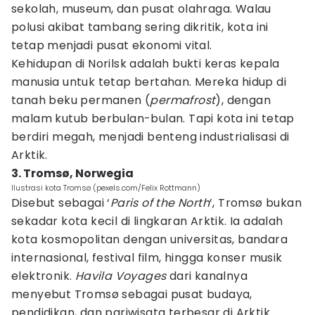
sekolah, museum, dan pusat olahraga. Walau
polusi akibat tambang sering dikritik, kota ini
tetap menjadi pusat ekonomi vital.
Kehidupan di Norilsk adalah bukti keras kepala
manusia untuk tetap bertahan. Mereka hidup di
tanah beku permanen (
permafrost
), dengan
malam kutub berbulan-bulan. Tapi kota ini tetap
berdiri megah, menjadi benteng industrialisasi di
Arktik.
3. Tromsø, Norwegia
Ilustrasi kota Tromsø (pexels.com/Felix Rottmann)
Disebut sebagai ‘
Paris of the
North
’, Tromsø bukan
sekadar kota kecil di lingkaran Arktik. Ia adalah
kota kosmopolitan dengan universitas, bandara
internasional, festival film, hingga konser musik
elektronik.
Havila
Voyages
dari kanalnya
menyebut Tromsø sebagai pusat budaya,
pendidikan, dan pariwisata terbesar di Arktik.