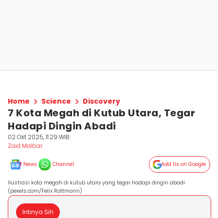
Home
Science
Discovery
7 Kota Megah di Kutub Utara, Tegar
Hadapi Dingin Abadi
02 Okt 2025, 11:29 WIB
Zaid Malbar
News
Channel
Add Us on Google
Ilustrasi kota megah di kutub utara yang tegar hadapi dingin abadi
(pexels.com/Felix Rottmann)
Intinya Sih