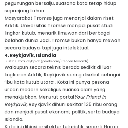
pegunungan bersalju, suasana kota tetap hidup
sepanjang tahun.
Masyarakat Tromsø juga menonjol dalam riset
Arktik. Universitas Tromsø menjadi pusat studi
lingkar kutub, menarik ilmuwan dari berbagai
belahan dunia. Jadi, Tromsø bukan hanya mewah
secara budaya, tapi juga intelektual.
4. Reykjavík, Islandia
Ilustrasi kota Reykjavík (pexels.com/Stephen Leonardi)
Walaupun secara teknis berada sedikit di luar
lingkaran Arktik, Reykjavík sering disebut sebagai
‘ibu kota kutub utara’. Kota ini punya pesona
urban modern sekaligus nuansa alam yang
menakjubkan. Menurut portal
Your Friend in
Reykjavík
, Reykjavík dihuni sekitar 135 ribu orang
dan menjadi pusat ekonomi, politik, serta budaya
Islandia.
Kota ini dihiasi arsitektur futuristik, seperti Harpa