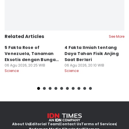
Related Articles
See More
5 Fakta Rose of
4 Fakta Ilmiah tentang
5 
Venezuela, Tanaman
Daya Tahan Fisik Anjing
d
Eksotis dengan Bunga
Saat Berlari
S
Merah Menyala
06 Agu 2026, 20:25 WIB
06 Agu 2026, 20:10 WIB
06
Science
Science
Sc
About Us
Editorial Team
Contact Us
Terms of Services