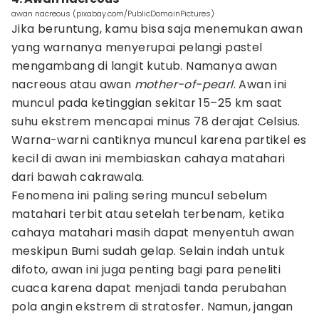
awan nacreous (pixabay.com/PublicDomainPictures)
Jika beruntung, kamu bisa saja menemukan awan
yang warnanya menyerupai pelangi pastel
mengambang di langit kutub. Namanya awan
nacreous atau awan
mother-of-pearl
. Awan ini
muncul pada ketinggian sekitar 15–25 km saat
suhu ekstrem mencapai minus 78 derajat Celsius.
Warna-warni cantiknya muncul karena partikel es
kecil di awan ini membiaskan cahaya matahari
dari bawah cakrawala.
Fenomena ini paling sering muncul sebelum
matahari terbit atau setelah terbenam, ketika
cahaya matahari masih dapat menyentuh awan
meskipun Bumi sudah gelap. Selain indah untuk
difoto, awan ini juga penting bagi para peneliti
cuaca karena dapat menjadi tanda perubahan
pola angin ekstrem di stratosfer. Namun, jangan