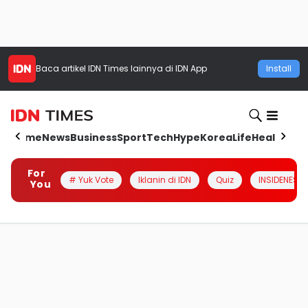
Baca artikel
IDN Times
lainnya di IDN App
Install
Home
News
Business
Sport
Tech
Hype
Korea
Life
Health
Aut
For
# Yuk Vote
Iklanin di IDN
Quiz
INSIDENESIA
You