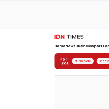
Home
News
Business
Sport
Te
For
# Yuk Vote
Iklanin
You