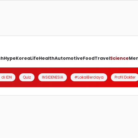
ch
Hype
Korea
Life
Health
Automotive
Food
Travel
Science
Me
 di IDN
Quiz
INSIDENESIA
#LokalBerdaya
Profil Dokter