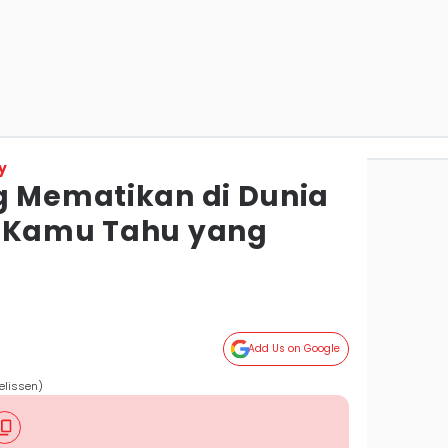
y
g Mematikan di Dunia
, Kamu Tahu yang
Add Us on Google
elissen)