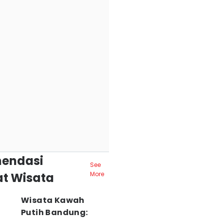
endasi
See
t Wisata
More
Wisata Kawah
Putih Bandung: