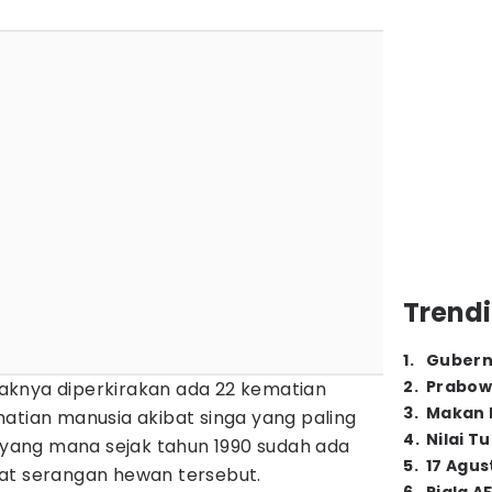
Trendi
1
.
Gubern
2
.
Prabow
idaknya diperkirakan ada 22 kematian
3
.
Makan B
atian manusia akibat singa yang paling
4
.
Nilai T
a yang mana sejak tahun 1990 sudah ada
5
.
17 Agus
at serangan hewan tersebut.