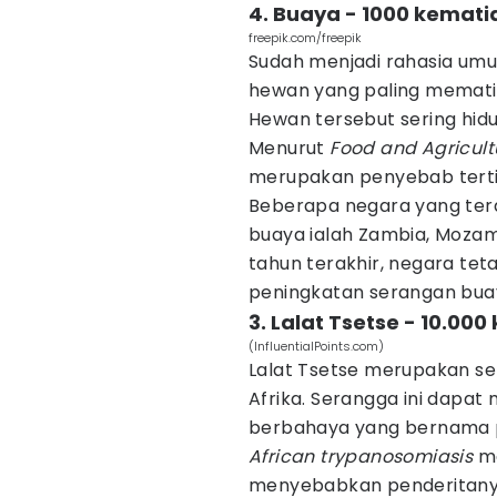
4. Buaya - 1000 kemati
freepik.com/freepik
Sudah menjadi rahasia um
hewan yang paling mematik
Hewan tersebut sering hidup
Menurut
Food and Agricult
merupakan penyebab tertin
Beberapa negara yang ter
buaya ialah Zambia, Mozam
tahun terakhir, negara te
peningkatan serangan bua
3. Lalat Tsetse - 10.00
(InfluentialPoints.com)
Lalat Tsetse merupakan s
Afrika. Serangga ini dapat
berbahaya yang bernama p
African trypanosomiasis
me
menyebabkan penderitanya