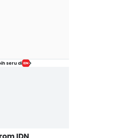
ih seru di
from IDN