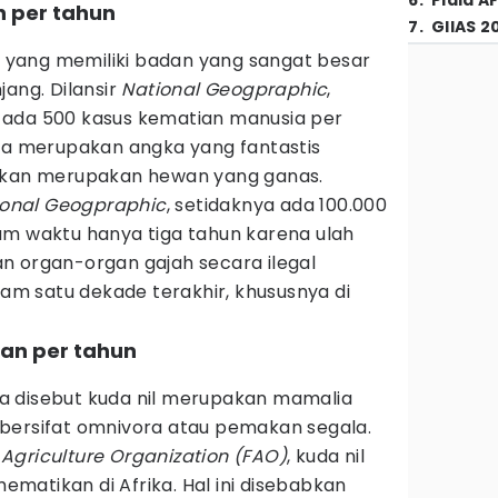
6
.
Piala A
n per tahun
7
.
GIIAS 2
yang memiliki badan yang sangat besar
jang. Dilansir
National Geogpraphic
,
 ada 500 kasus kematian manusia per
nya merupakan angka yang fantastis
bukan merupakan hewan yang ganas.
ional Geogpraphic
, setidaknya ada 100.000
am waktu hanya tiga tahun karena ulah
n organ-organ gajah secara ilegal
m satu dekade terakhir, khususnya di
ian per tahun
a disebut kuda nil merupakan mamalia
bersifat omnivora atau pemakan segala.
Agriculture Organization (FAO)
, kuda nil
matikan di Afrika. Hal ini disebabkan