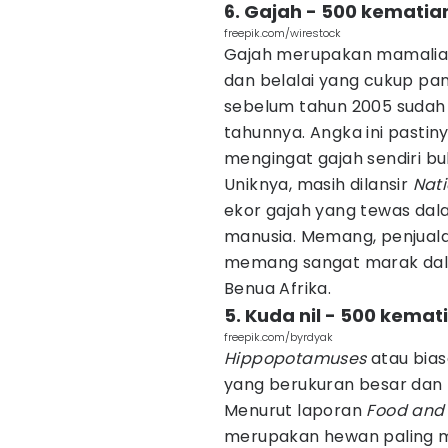
6. Gajah - 500 kematia
freepik.com/wirestock
Gajah merupakan mamalia 
dan belalai yang cukup pan
sebelum tahun 2005 sudah
tahunnya. Angka ini pasti
mengingat gajah sendiri 
Uniknya, masih dilansir
Nat
ekor gajah yang tewas dal
manusia. Memang, penjuala
memang sangat marak dala
Benua Afrika.
5. Kuda nil - 500 kemat
freepik.com/byrdyak
Hippopotamuses
atau bias
yang berukuran besar dan 
Menurut laporan
Food and 
merupakan hewan paling me