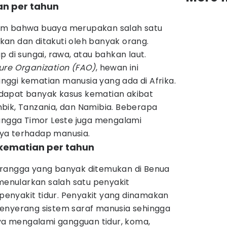
an per tahun
um bahwa buaya merupakan salah satu
an dan ditakuti oleh banyak orang.
 di sungai, rawa, atau bahkan laut.
ure Organization (FAO)
, hewan ini
ggi kematian manusia yang ada di Afrika.
dapat banyak kasus kematian akibat
bik, Tanzania, dan Namibia. Beberapa
tangga Timor Leste juga mengalami
ya terhadap manusia.
0 kematian per tahun
erangga yang banyak ditemukan di Benua
 menularkan salah satu penyakit
enyakit tidur. Penyakit yang dinamakan
nyerang sistem saraf manusia sehingga
 mengalami gangguan tidur, koma,