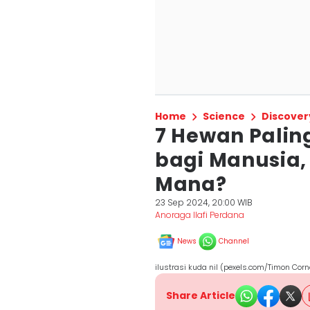
Home
Science
Discover
7 Hewan Palin
bagi Manusia
Mana?
23 Sep 2024, 20:00 WIB
Anoraga Ilafi Perdana
News
Channel
ilustrasi kuda nil (pexels.com/Timon Corn
Share Article