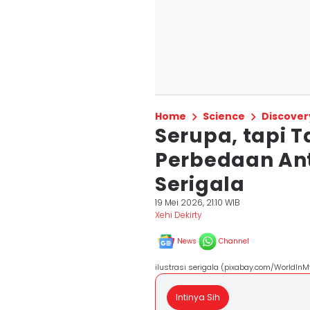
Home
Science
Discover
Serupa, tapi T
Perbedaan Ant
Serigala
19 Mei 2026, 21:10 WIB
Xehi Dekirty
News
Channel
ilustrasi serigala (pixabay.com/WorldIn
Intinya Sih