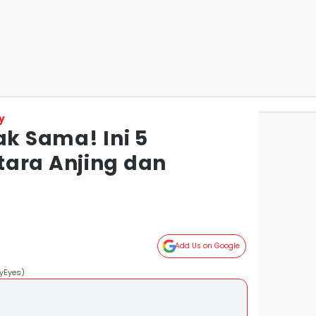
y
ak Sama! Ini 5
ara Anjing dan
Add Us on Google
MyEyes)