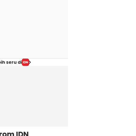
ih seru di
from IDN