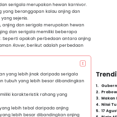
g dan serigala merupakan hewan karnivor.
g yang beranggapan kalau anjing dan
yang sejenis.
a, anjing dan serigala merupakan hewan
njing dan serigala memiliki beberapa
 Seperti apakah perbedaan antara anjing
 laman
Rover
, berikut adalah perbedaan
Trendi
n yang lebih jinak daripada serigala
ran tubuh yang lebih besar dibandingkan
1
.
Gubern
2
.
Prabow
miliki karakteristik rahang yang
3
.
Makan B
4
.
Nilai T
 yang lebih tebal daripada anjing
5
.
17 Agus
k yang lebih besar dibandingkan anjing