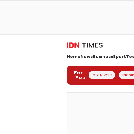
Home
News
Business
Sport
Te
For
# Yuk Vote
Iklanin
You