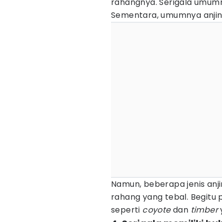
rahangnya. Serigala umumn
Sementara, umumnya anjing
Namun, beberapa jenis anji
rahang yang tebal. Begitu 
seperti
coyote
dan
timber