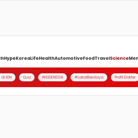
ch
Hype
Korea
Life
Health
Automotive
Food
Travel
Science
Me
 di IDN
Quiz
INSIDENESIA
#LokalBerdaya
Profil Dokter