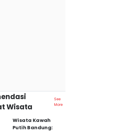
endasi
See
t Wisata
More
Wisata Kawah
Putih Bandung: