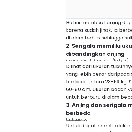
Hal ini membuat anjing dap
karena sudah jinak. Ia ber
di alam bebas sehingga suli
2. Serigala memiliki uk
dibandingkan anjing
ilustrasi serigala (Pexels.com/Nicky Pe)
Dilihat dari ukuran tubuh
yang lebih besar daripada 
berkisar antara 23-59 kg. S
60-80 cm. Ukuran badan ya
untuk berburu di alam beba
3. Anjing dan serigala 
berbeda
topdogtips.com
Untuk dapat membedakan ant