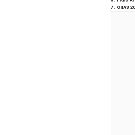
6
.
Piala A
7
.
GIIAS 2