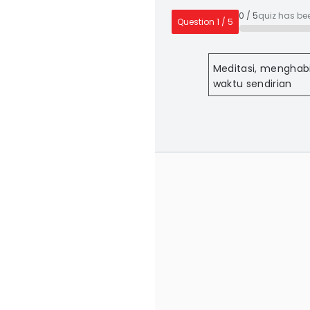
0
/
5
quiz has be
Question
1
/
5
Meditasi, menghab
waktu sendirian