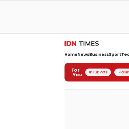
Home
News
Business
Sport
Te
For
# Yuk Vote
Iklanin
You