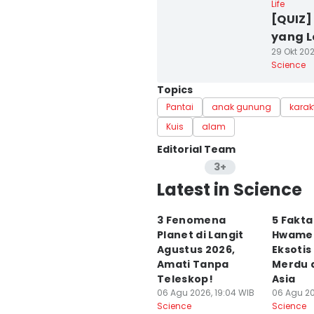
Life
[QUIZ]
yang L
29 Okt 202
Science
Topics
Pantai
anak gunung
karakt
Kuis
alam
Editorial Team
3+
Editor
Latest in Science
Lea Lyliana
3 Fenomena
5 Fakta
Editor
Planet di Langit
Hwamei
Aria Hamzah
Agustus 2026,
Eksotis
Amati Tanpa
Merdu 
Editor
Teleskop!
Asia
Erick Akbar
06 Agu 2026, 19:04 WIB
06 Agu 20
Science
Science