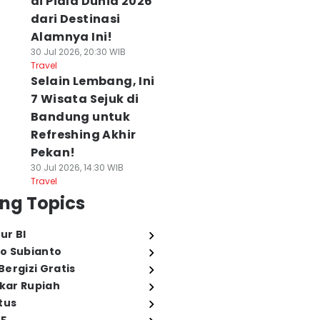
di Piala Dunia 2026
dari Destinasi
Alamnya Ini!
30 Jul 2026, 20:30 WIB
Travel
Selain Lembang, Ini
7 Wisata Sejuk di
Bandung untuk
Refreshing Akhir
Pekan!
30 Jul 2026, 14:30 WIB
Travel
ng Topics
Fakta Rattail
5 Fakta Mittelberg,
5 Fakta Kastil
ur BI
actus, Kaktus
Desa Pegunungan
Hoensbroek, Kast
o Subianto
kor Tikus yang
Austria dengan
Abad Pertengah
ergizi Gratis
erbunga Cantik
Pesona Masa Lalu
yang Menawan
 Agu 2026, 17:49 WIB
06 Agu 2026, 17:29 WIB
06 Agu 2026, 16:49 WI
ukar Rupiah
ience
Science
Science
tus