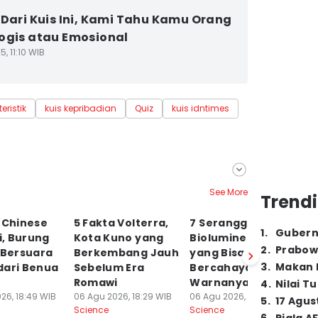
 Dari Kuis Ini, Kami Tahu Kamu Orang
ogis atau Emosional
5, 11:10 WIB
eristik
kuis kepribadian
Quiz
kuis idntimes
See More
Trendi
 Chinese
5 Fakta Volterra,
7 Serangga
5 
1
.
Gubern
, Burung
Kota Kuno yang
Bioluminesensi
C
2
.
Prabow
 Bersuara
Berkembang Jauh
yang Bisa
E
3
.
Makan B
dari Benua
Sebelum Era
Bercahaya,
B
Romawi
Warnanya Cantik
06
4
.
Nilai T
Sc
26, 18:49 WIB
06 Agu 2026, 18:29 WIB
06 Agu 2026, 18:15 WIB
5
.
17 Agus
Science
Science