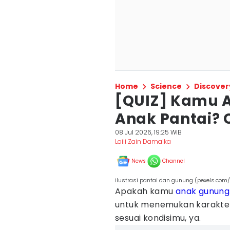
Home
Science
Discover
[QUIZ] Kamu 
Anak Pantai? C
08 Jul 2026, 19:25 WIB
Laili Zain Damaika
News
Channel
ilustrasi pantai dan gunung (pexels.co
Apakah kamu
anak gunung
untuk menemukan karakter
sesuai kondisimu, ya.