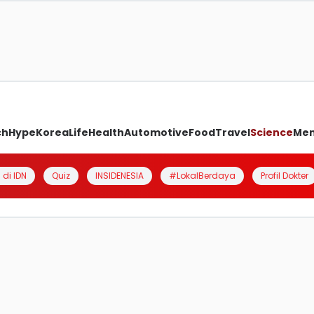
ch
Hype
Korea
Life
Health
Automotive
Food
Travel
Science
Me
 di IDN
Quiz
INSIDENESIA
#LokalBerdaya
Profil Dokter