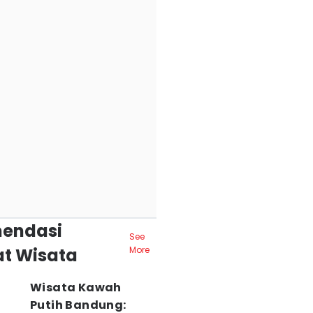
endasi
See
t Wisata
More
Wisata Kawah
Putih Bandung: