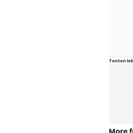
Tonton leb
More 