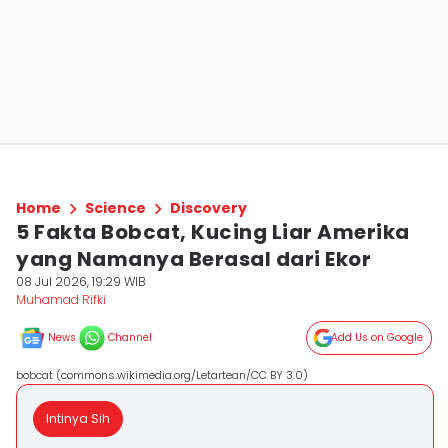
Home
Science
Discovery
5 Fakta Bobcat, Kucing Liar Amerika
yang Namanya Berasal dari Ekor
08 Jul 2026, 19:29 WIB
Muhamad Rifki
News
Channel
Add Us on Google
bobcat (commons.wikimedia.org/Letartean/CC BY 3.0)
Intinya Sih