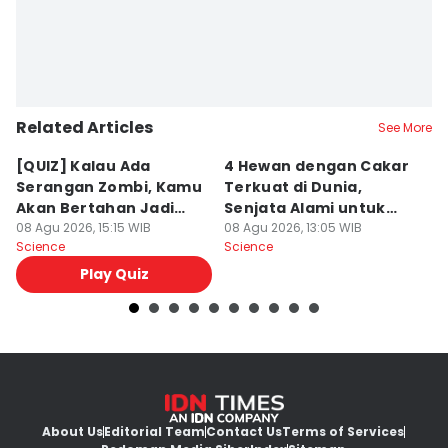
Related Articles
See More
[QUIZ] Kalau Ada
4 Hewan dengan Cakar
M
Serangan Zombi, Kamu
Terkuat di Dunia,
O
Akan Bertahan Jadi
Senjata Alami untuk
T
Manusia atau Ikut
08 Agu 2026, 15:15 WIB
Berburu!
08 Agu 2026, 13:05 WIB
S
08
Science
Science
Sc
Berubah?
Play Quiz
About Us
Editorial Team
Contact Us
Terms of Services