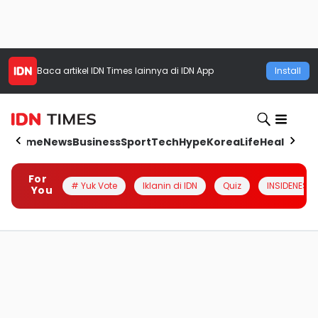
Baca artikel
IDN Times
lainnya di IDN App
Install
Home
News
Business
Sport
Tech
Hype
Korea
Life
Health
Aut
For
# Yuk Vote
Iklanin di IDN
Quiz
INSIDENESIA
You