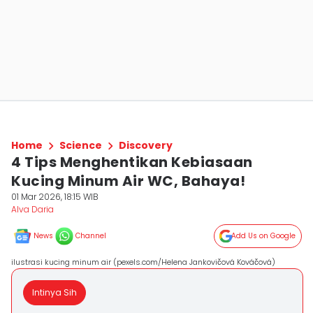
Home
Science
Discovery
4 Tips Menghentikan Kebiasaan
Kucing Minum Air WC, Bahaya!
01 Mar 2026, 18:15 WIB
Alva Daria
News
Channel
Add Us on Google
ilustrasi kucing minum air (pexels.com/Helena Jankovičová Kováčová)
Intinya Sih