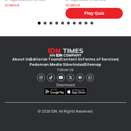
Mengejar!
Sebaliknya
Science
Science
Sc
Play Quiz
About Us
Editorial Team
Contact Us
Terms of Services
Pedoman Media Siber
Index
Sitemap
Follow Us
Download
© 2026 IDN. All Rights Reserved.