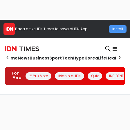
Baca artikel
IDN Times
lainnya di IDN App
Install
Home
News
Business
Sport
Tech
Hype
Korea
Life
Health
Aut
For
# Yuk Vote
Iklanin di IDN
Quiz
INSIDENESIA
You