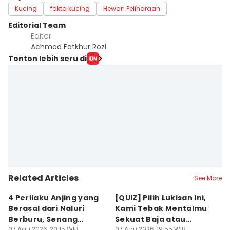
Kucing
fakta kucing
Hewan Peliharaan
Editorial Team
Editor
Achmad Fatkhur Rozi
Tonton lebih seru di
Related Articles
See More
4 Perilaku Anjing yang
[QUIZ] Pilih Lukisan Ini,
[
Berasal dari Naluri
Kami Tebak Mentalmu
K
Berburu, Senang
Sekuat Baja atau
Ca
07 Agu 2026, 20:15 WIB
07 Agu 2026, 19:55 WIB
07