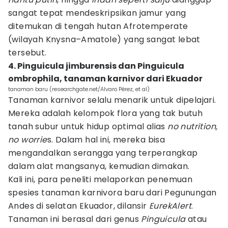
sangat tepat mendeskripsikan jamur yang
ditemukan di tengah hutan Afrotemperate
(wilayah Knysna–Amatole) yang sangat lebat
tersebut.
4. Pinguicula jimburensis dan Pinguicula
ombrophila, tanaman karnivor dari Ekuador
tanaman baru (researchgate.net/Alvaro Pérez, et al)
Tanaman karnivor selalu menarik untuk dipelajari.
Mereka adalah kelompok flora yang tak butuh
tanah subur untuk hidup optimal alias
no nutrition,
no worrie
s. Dalam hal ini, mereka bisa
mengandalkan serangga yang terperangkap
dalam alat mangsanya, kemudian dimakan.
Kali ini, para peneliti melaporkan penemuan
spesies tanaman karnivora baru dari Pegunungan
Andes di selatan Ekuador, dilansir
EurekAlert
.
Tanaman ini berasal dari genus
Pinguicula
atau