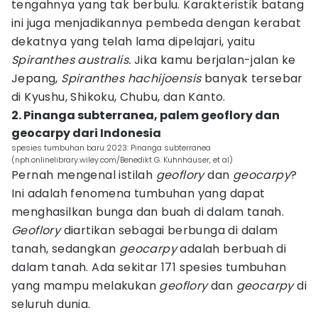
tengahnya yang tak berbulu. Karakteristik batang
ini juga menjadikannya pembeda dengan kerabat
dekatnya yang telah lama dipelajari, yaitu
Spiranthes australis.
Jika kamu berjalan-jalan ke
Jepang,
Spiranthes hachijoensis
banyak tersebar
di Kyushu, Shikoku, Chubu, dan Kanto.
2. Pinanga subterranea, palem geoflory dan
geocarpy dari Indonesia
spesies tumbuhan baru 2023: Pinanga subterranea
(nph.onlinelibrary.wiley.com/Benedikt G. Kuhnhäuser, et al)
Pernah mengenal istilah
geoflory
dan
geocarpy
?
Ini adalah fenomena tumbuhan yang dapat
menghasilkan bunga dan buah di dalam tanah.
Geoflory
diartikan sebagai berbunga di dalam
tanah, sedangkan
geocarpy
adalah berbuah di
dalam tanah. Ada sekitar 171 spesies tumbuhan
yang mampu melakukan
geoflory
dan
geocarpy
di
seluruh dunia.