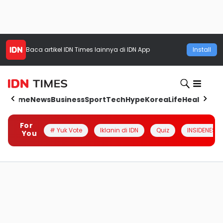
Baca artikel
IDN Times
lainnya di IDN App
Install
Home
News
Business
Sport
Tech
Hype
Korea
Life
Health
Aut
For
# Yuk Vote
Iklanin di IDN
Quiz
INSIDENESIA
You