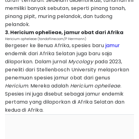
turun-temurun. Sebelum diidentifikasi, tanaman ini
memiliki banyak sebutan, seperti pinang tanah,
pinang pipit, muring pelandok, dan tudong
pelandok.
3. Hericium ophelieae, jamur obat dari Afrika
Hericium ophelieae (tandofline.com/P Herrmann)
Bergeser ke Benua Afrika, spesies baru
jamur
endemik dari Afrika Selatan juga baru saja
dilaporkan. Dalam jurnal
Mycology
pada 2023,
peneliti dari Stellenbosch University melaporkan
penemuan spesies jamur obat dari genus
Hericium
. Mereka adalah
Hericium ophelieae
.
Spesies ini juga disebut sebagai jamur endemik
pertama yang dilaporkan di Afrika Selatan dan
kedua di Afrika.