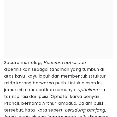
Secara morfologi,
Hericium ophelieae
didefinisikan sebagai tanaman yang tumbuh di
atas kayu-kayu lapuk dan membentuk struktur
mirip karang berwarna putih. Untuk alasan ini,
jamur ini mendapatkan namanya:
ophelieae.
Ia
terinspirasi dari puisi "Ophélie" karya penyair
Prancis bernama Arthur Rimbaud. Dalam puisi
tersebut, kata-kata seperti
kerudung panjang
,
hantu putih
, hingga
indah seperti salju
dianggap