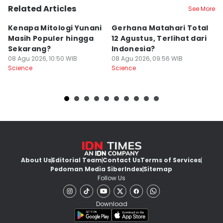
Related Articles
See More
Kenapa Mitologi Yunani
Gerhana Matahari Total
K
Masih Populer hingga
12 Agustus, Terlihat dari
R
Sekarang?
Indonesia?
K
08 Agu 2026, 10:50 WIB
08 Agu 2026, 09:56 WIB
08
Science
Science
Sc
About Us
Editorial Team
Contact Us
Terms of Services
Pedoman Media Siber
Index
Sitemap
Follow Us
Download