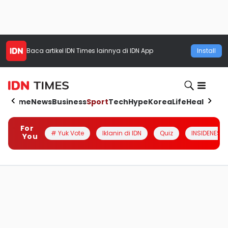
Baca artikel
IDN Times
lainnya di IDN App
Install
Home
News
Business
Sport
Tech
Hype
Korea
Life
Health
Aut
For
# Yuk Vote
Iklanin di IDN
Quiz
INSIDENESIA
You