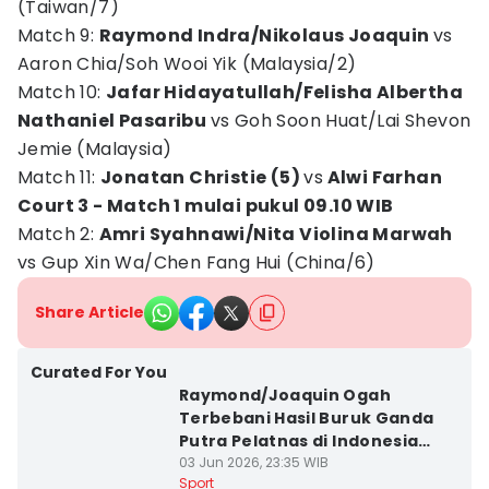
(Taiwan/7)
Match 9:
Raymond Indra/Nikolaus Joaquin
vs
Aaron Chia/Soh Wooi Yik (Malaysia/2)
Match 10:
Jafar Hidayatullah/Felisha Albertha
Nathaniel Pasaribu
vs Goh Soon Huat/Lai Shevon
Jemie (Malaysia)
Match 11:
Jonatan Christie (5)
vs
Alwi Farhan
Court 3 - Match 1 mulai pukul 09.10 WIB
Match 2:
Amri Syahnawi/Nita Violina Marwah
vs Gup Xin Wa/Chen Fang Hui (China/6)
Share Article
Curated For You
Raymond/Joaquin Ogah
Terbebani Hasil Buruk Ganda
Putra Pelatnas di Indonesia
Open 2026
03 Jun 2026, 23:35 WIB
Sport