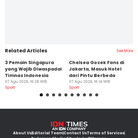
Related Articles
See More
3 Pemain Singapura
Chelsea Gocek Fans di
G
yang Wajib Diwaspadai
Jakarta, Masuk Hotel
P
Timnas Indonesia
dari Pintu Berbeda
Ke
07 Agu 2026, 16:28 WIB
07 Agu 2026, 16:14 WIB
J
07
Sport
Sport
Sp
About Us
Editorial Team
Contact Us
Terms of Services