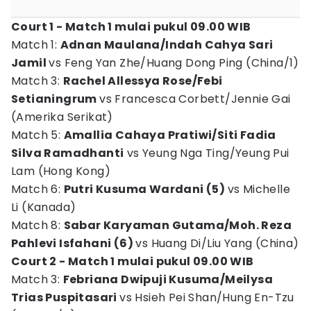
Court 1 - Match 1 mulai pukul 09.00 WIB
Match 1:
Adnan Maulana/Indah Cahya Sari
Jamil
vs Feng Yan Zhe/Huang Dong Ping (China/1)
Match 3:
Rachel Allessya Rose/Febi
Setianingrum
vs Francesca Corbett/Jennie Gai
(Amerika Serikat)
Match 5:
Amallia Cahaya Pratiwi/Siti Fadia
Silva Ramadhanti
vs Yeung Nga Ting/Yeung Pui
Lam (Hong Kong)
Match 6:
Putri Kusuma Wardani (5)
vs Michelle
Li (Kanada)
Match 8:
Sabar Karyaman Gutama/Moh. Reza
Pahlevi Isfahani (6)
vs Huang Di/Liu Yang (China)
Court 2 - Match 1 mulai pukul 09.00 WIB
Match 3:
Febriana Dwipuji Kusuma/Meilysa
Trias Puspitasari
vs Hsieh Pei Shan/Hung En-Tzu