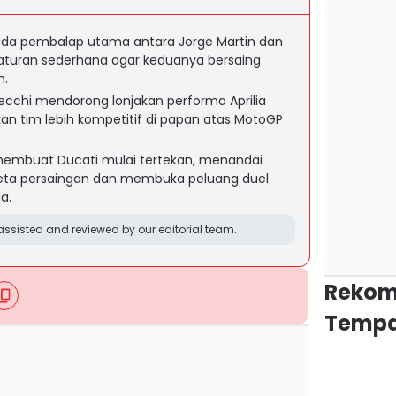
 ada pembalap utama antara Jorge Martin dan
aturan sederhana agar keduanya bersaing
m.
ecchi mendorong lonjakan performa Aprilia
kan tim lebih kompetitif di papan atas MotoGP
 membuat Ducati mulai tertekan, menandai
eta persaingan dan membuka peluang duel
a.
ssisted and reviewed by our editorial team.
Rekom
Tempa