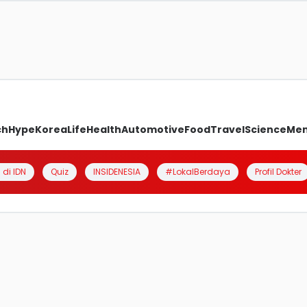
ch
Hype
Korea
Life
Health
Automotive
Food
Travel
Science
Me
 di IDN
Quiz
INSIDENESIA
#LokalBerdaya
Profil Dokter