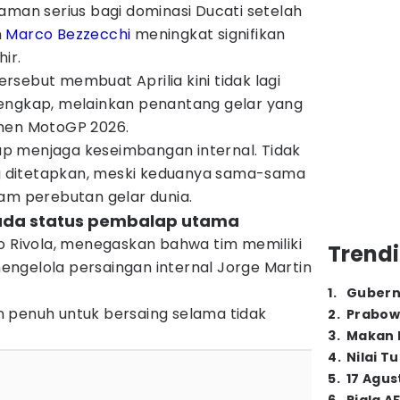
aman serius bagi dominasi Ducati setelah
n
Marco Bezzecchi
meningkat signifikan
ir.
sebut membuat Aprilia kini tidak lagi
engkap, melainkan penantang gelar yang
emen MotoGP 2026.
etap menjaga keseimbangan internal. Tidak
 ditetapkan, meski keduanya sama-sama
lam perebutan gelar dunia.
k ada status pembalap utama
o Rivola, menegaskan bahwa tim memiliki
Trendi
ngelola persaingan internal Jorge Martin
1
.
Gubern
 penuh untuk bersaing selama tidak
2
.
Prabow
3
.
Makan B
4
.
Nilai T
5
.
17 Agus