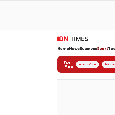
Home
News
Business
Sport
Te
For
# Yuk Vote
Iklanin
You