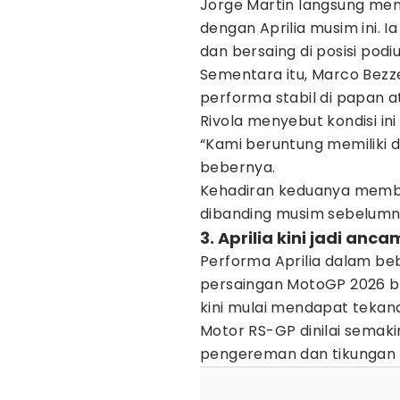
Jorge Martin langsung men
dengan Aprilia musim ini. I
dan bersaing di posisi podi
Sementara itu, Marco Bezz
performa stabil di papan a
Rivola menyebut kondisi in
“Kami beruntung memiliki 
bebernya.
Kehadiran keduanya membua
dibanding musim sebelumn
3. Aprilia kini jadi anc
Performa Aprilia dalam be
persaingan MotoGP 2026 b
kini mulai mendapat tekana
Motor RS-GP dinilai semaki
pengereman dan tikungan 