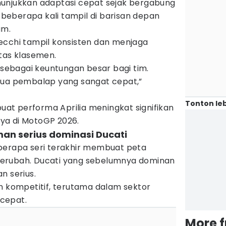
unjukkan adaptasi cepat sejak bergabung
a beberapa kali tampil di barisan depan
um.
ecchi tampil konsisten dan menjaga
tas klasemen.
i sebagai keuntungan besar bagi tim.
dua pembalap yang sangat cepat,”
Tonton leb
t performa Aprilia meningkat signifikan
ya di MotoGP 2026.
aman serius dominasi Ducati
berapa seri terakhir membuat peta
erubah. Ducati yang sebelumnya dominan
n serius.
n kompetitif, terutama dalam sektor
cepat.
More 