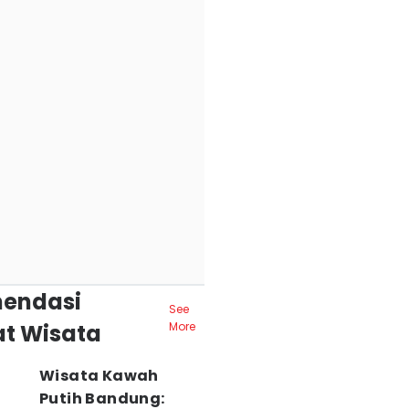
endasi
See
t Wisata
More
Wisata Kawah
Putih Bandung: