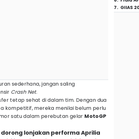
6
.
Piala A
7
.
GIIAS 2
uran sederhana, jangan saling
ansir
Crash Net
.
sfer tetap sehat di dalam tim. Dengan dua
kompetitif, mereka menilai belum perlu
or satu dalam perebutan gelar
MotoGP
i dorong lonjakan performa Aprilia