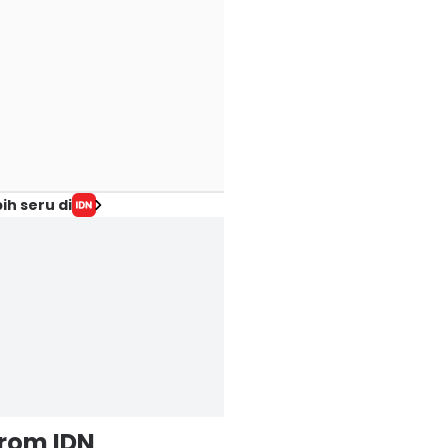
ih seru di
from IDN