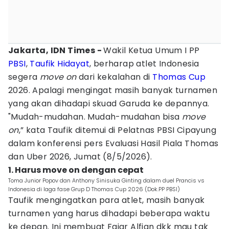
Jakarta, IDN Times -
Wakil Ketua Umum I PP
PBSI
,
Taufik Hidayat
, berharap atlet Indonesia
segera
move on
dari kekalahan di
Thomas Cup
2026. Apalagi mengingat masih banyak turnamen
yang akan dihadapi skuad Garuda ke depannya.
"Mudah-mudahan. Mudah-mudahan bisa
move
on
,” kata Taufik ditemui di Pelatnas PBSI Cipayung
dalam konferensi pers Evaluasi Hasil Piala Thomas
dan Uber 2026, Jumat (8/5/2026).
1. Harus move on dengan cepat
Toma Junior Popov dan Anthony Sinisuka Ginting dalam duel Prancis vs
Indonesia di laga fase Grup D Thomas Cup 2026 (Dok.PP PBSI)
Taufik mengingatkan para atlet, masih banyak
turnamen yang harus dihadapi beberapa waktu
ke depan. Ini membuat Fajar Alfian dkk mau tak