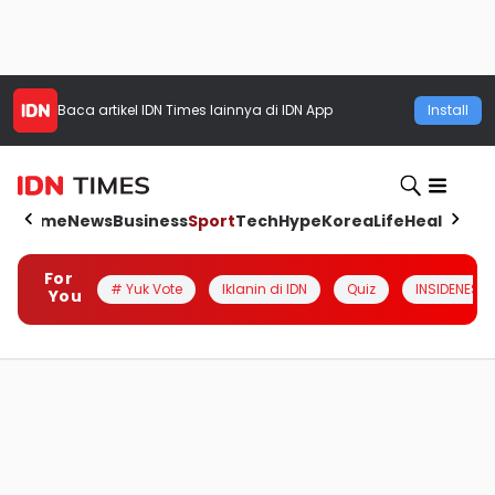
Baca artikel
IDN Times
lainnya di IDN App
Install
Home
News
Business
Sport
Tech
Hype
Korea
Life
Health
Aut
For
# Yuk Vote
Iklanin di IDN
Quiz
INSIDENESIA
You