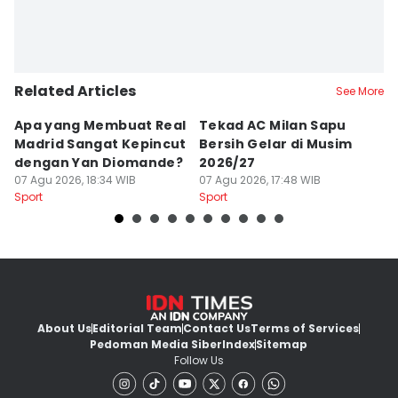
Related Articles
See More
Apa yang Membuat Real
Tekad AC Milan Sapu
T
Madrid Sangat Kepincut
Bersih Gelar di Musim
Pi
dengan Yan Diomande?
2026/27
B
07 Agu 2026, 18:34 WIB
07 Agu 2026, 17:48 WIB
T
07
Sport
Sport
Sp
About Us
Editorial Team
Contact Us
Terms of Services
Pedoman Media Siber
Index
Sitemap
Follow Us