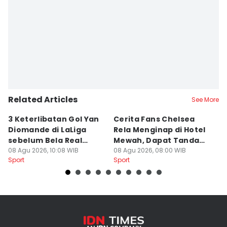
Related Articles
See More
3 Keterlibatan Gol Yan
Cerita Fans Chelsea
1
Diomande di LaLiga
Rela Menginap di Hotel
u
sebelum Bela Real
Mewah, Dapat Tanda
H
Madrid
08 Agu 2026, 10:08 WIB
Tangan Alonso
08 Agu 2026, 08:00 WIB
08
Sport
Sport
Sp