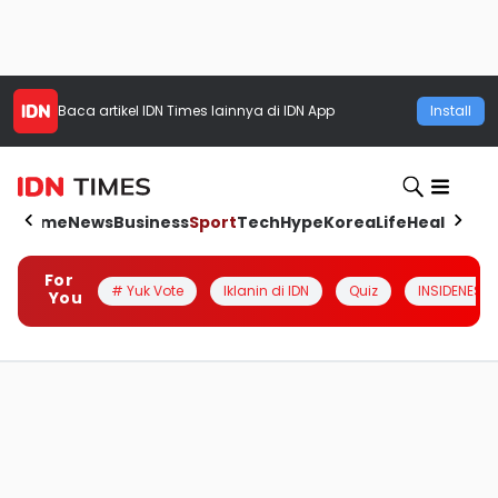
Baca artikel
IDN Times
lainnya di IDN App
Install
Home
News
Business
Sport
Tech
Hype
Korea
Life
Health
Aut
For
# Yuk Vote
Iklanin di IDN
Quiz
INSIDENESIA
You