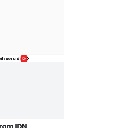
ih seru di
from IDN