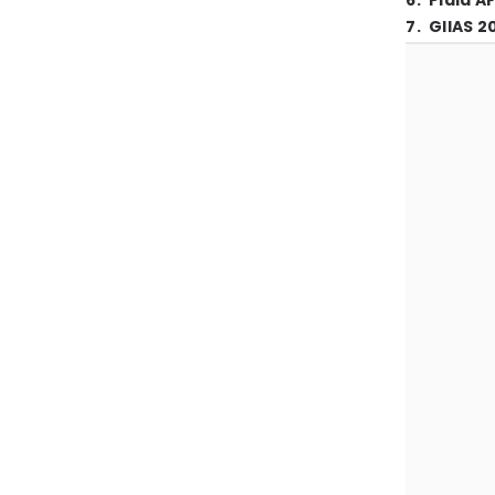
6
.
Piala A
7
.
GIIAS 2