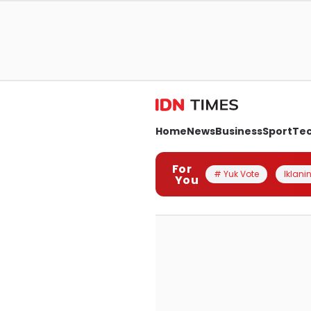
Home
News
Business
Sport
Te
For
# Yuk Vote
Iklanin
You