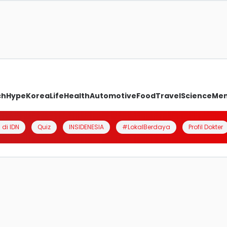
ch
Hype
Korea
Life
Health
Automotive
Food
Travel
Science
Me
 di IDN
Quiz
INSIDENESIA
#LokalBerdaya
Profil Dokter