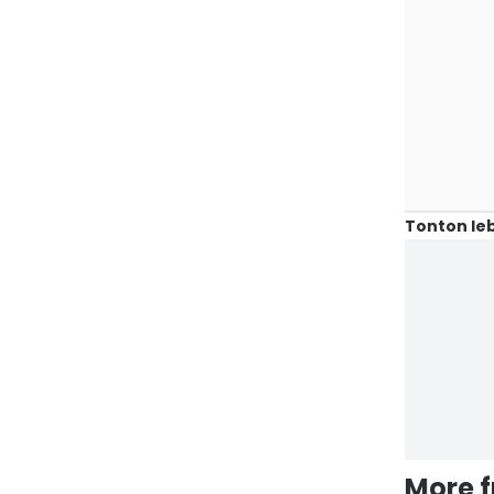
Tonton leb
More 