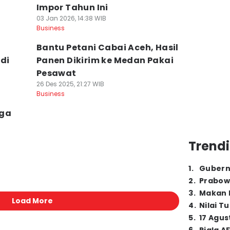
Impor Tahun Ini
03 Jan 2026, 14:38 WIB
Business
Bantu Petani Cabai Aceh, Hasil
di
Panen Dikirim ke Medan Pakai
Pesawat
26 Des 2025, 21:27 WIB
Business
rga
Trendi
1
.
Gubern
2
.
Prabow
3
.
Makan B
Load More
4
.
Nilai T
5
.
17 Agus