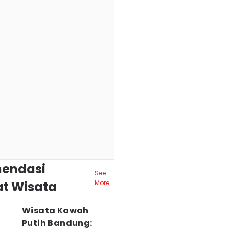
endasi
See
t Wisata
More
Wisata Kawah
Putih Bandung: