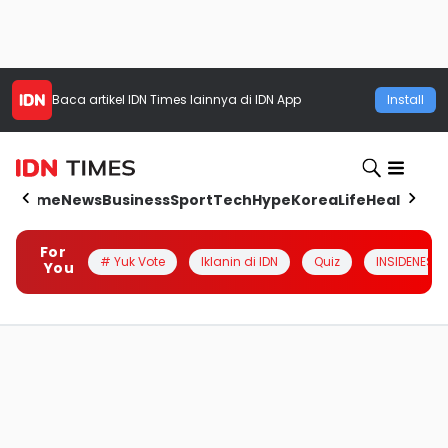
Baca artikel
IDN Times
lainnya di IDN App
Install
Home
News
Business
Sport
Tech
Hype
Korea
Life
Health
Aut
For
# Yuk Vote
Iklanin di IDN
Quiz
INSIDENESIA
You