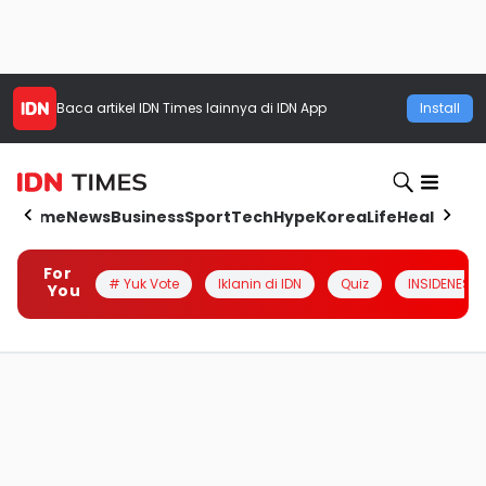
Baca artikel
IDN Times
lainnya di IDN App
Install
Home
News
Business
Sport
Tech
Hype
Korea
Life
Health
Aut
For
# Yuk Vote
Iklanin di IDN
Quiz
INSIDENESIA
You