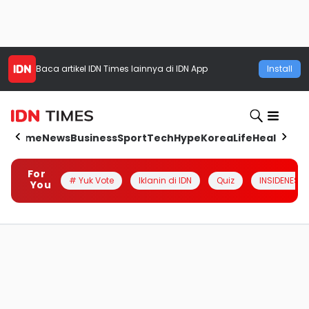
Baca artikel
IDN Times
lainnya di IDN App
Install
Home
News
Business
Sport
Tech
Hype
Korea
Life
Health
Aut
For
# Yuk Vote
Iklanin di IDN
Quiz
INSIDENESIA
You