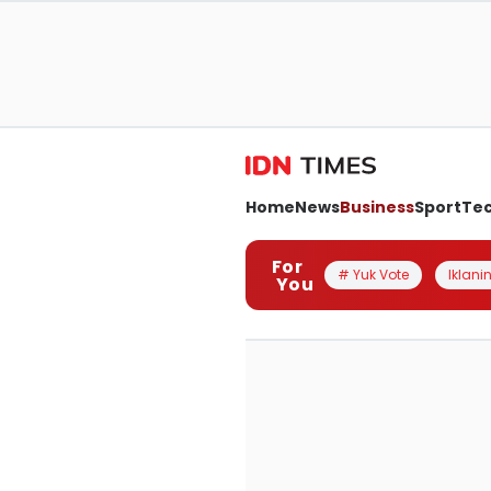
Home
News
Business
Sport
Te
For
# Yuk Vote
Iklanin
You