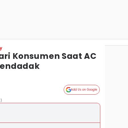
y
cari Konsumen Saat AC
Mendadak
Add Us on Google
E)