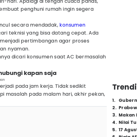
i-hari. Apalagi di tengah cuaca panas,
membuat penghuni rumah ingin segera
ncul secara mendadak,
konsumen
ri teknisi yang bisa datang cepat. Ada
a menjadi pertimbangan agar proses
dan nyaman.
mnya dicari konsumen saat AC bermasalah
ihubungi kapan saja
pon
Trendi
erjadi pada jam kerja. Tidak sedikit
 masalah pada malam hari, akhir pekan,
1
.
Gubern
2
.
Prabow
3
.
Makan B
4
.
Nilai T
5
.
17 Agus