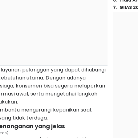
6
.
Piala A
7
.
GIIAS 2
p layanan pelanggan yang dapat dihubungi
u kebutuhan utama. Dengan adanya
 siaga, konsumen bisa segera melaporkan
rmasi awal, serta mengetahui langkah
akukan.
membantu mengurangi kepanikan saat
yang tidak terduga.
penanganan yang jelas
reas)