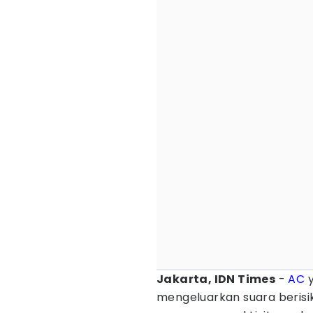
Jakarta, IDN Times
-
AC
y
mengeluarkan suara berisik