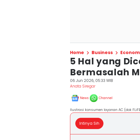
Home
Business
Econom
5 Hal yang Di
Bermasalah 
06 Jun 2026, 05:33 WIB
Anata Siregar
News
Channel
Ilustrasi konsumen layanan AC (dok FLiF
Intinya Sih