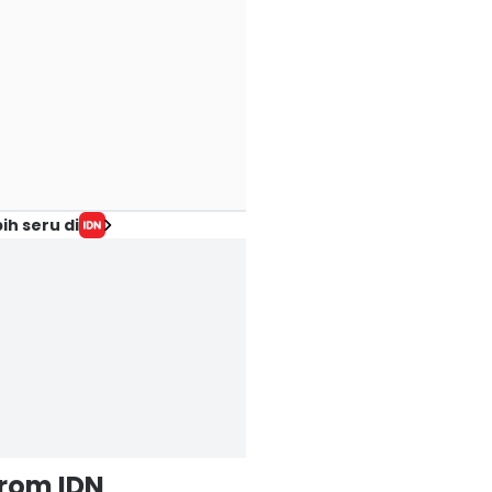
ih seru di
from IDN