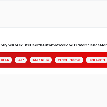
ch
Hype
Korea
Life
Health
Automotive
Food
Travel
Science
Me
 di IDN
Quiz
INSIDENESIA
#LokalBerdaya
Profil Dokter