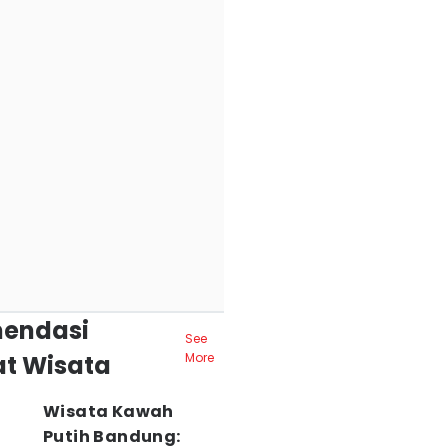
endasi
See
t Wisata
More
Wisata Kawah
Putih Bandung: