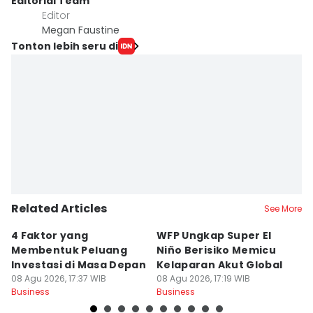
Editorial Team
Editor
Megan Faustine
Tonton lebih seru di
Related Articles
See More
4 Faktor yang
WFP Ungkap Super El
7
Membentuk Peluang
Niño Berisiko Memicu
A
Investasi di Masa Depan
Kelaparan Akut Global
P
08 Agu 2026, 17:37 WIB
08 Agu 2026, 17:19 WIB
08
Business
Business
Bu