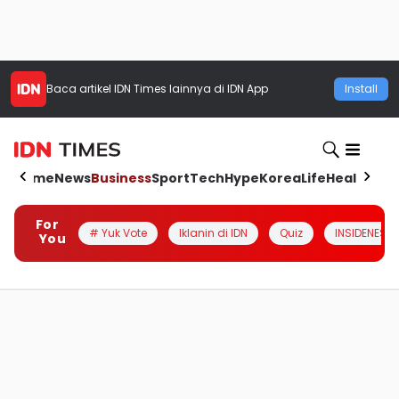
Baca artikel
IDN Times
lainnya di IDN App
Install
Home
News
Business
Sport
Tech
Hype
Korea
Life
Health
Aut
For
# Yuk Vote
Iklanin di IDN
Quiz
INSIDENESIA
You