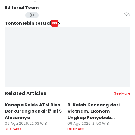
Editorial Team
3+
Editor
Tonton lebih seru di
Lea Lyliana
Editor
Anata Siregar
Editor
Fahreza Murnanda
Related Articles
See More
Kenapa Saldo ATM Bisa
RI Kalah Kencang dari
B
Berkurang Sendiri? Ini 5
Vietnam, Ekonom
d
Alasannya
Ungkap Penyebab
m
09 Agu 2026, 22:03 WIB
Utama
09 Agu 2026, 21:50 WIB
09
Business
Business
Bu