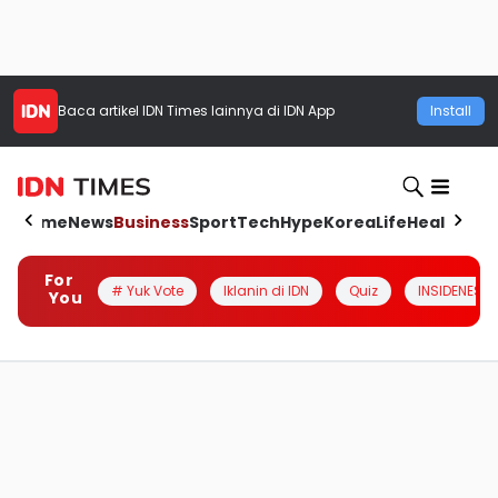
Baca artikel
IDN Times
lainnya di IDN App
Install
Home
News
Business
Sport
Tech
Hype
Korea
Life
Health
Aut
For
# Yuk Vote
Iklanin di IDN
Quiz
INSIDENESIA
You