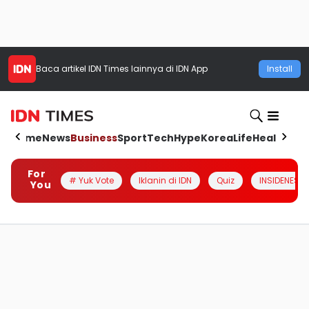
Baca artikel
IDN Times
lainnya di IDN App
Install
Home
News
Business
Sport
Tech
Hype
Korea
Life
Health
Aut
For
# Yuk Vote
Iklanin di IDN
Quiz
INSIDENESIA
You