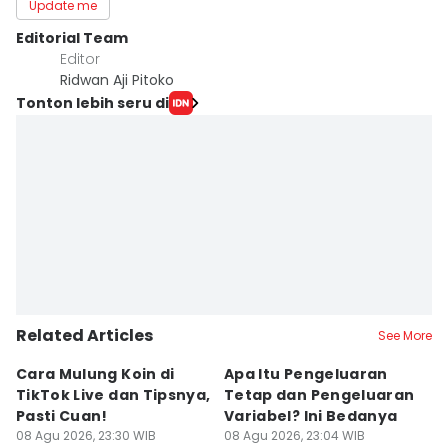
Update me
Editorial Team
Editor
Ridwan Aji Pitoko
Tonton lebih seru di
Related Articles
See More
Cara Mulung Koin di
Apa Itu Pengeluaran
4
TikTok Live dan Tipsnya,
Tetap dan Pengeluaran
D
Pasti Cuan!
Variabel? Ini Bedanya
s
08 Agu 2026, 23:30 WIB
08 Agu 2026, 23:04 WIB
08