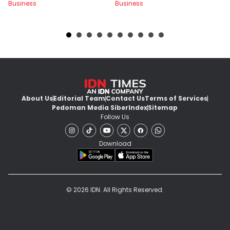
Business
Business
Bu
About Us
Editorial Team
Contact Us
Terms of Services
Pedoman Media Siber
Index
Sitemap
Follow Us
Download
© 2026 IDN. All Rights Reserved.