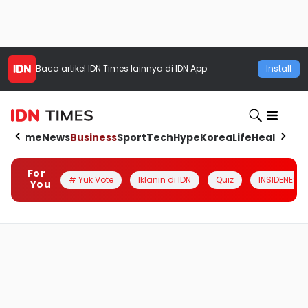
Baca artikel
IDN Times
lainnya di IDN App
Install
Home
News
Business
Sport
Tech
Hype
Korea
Life
Health
Aut
For
# Yuk Vote
Iklanin di IDN
Quiz
INSIDENESIA
You