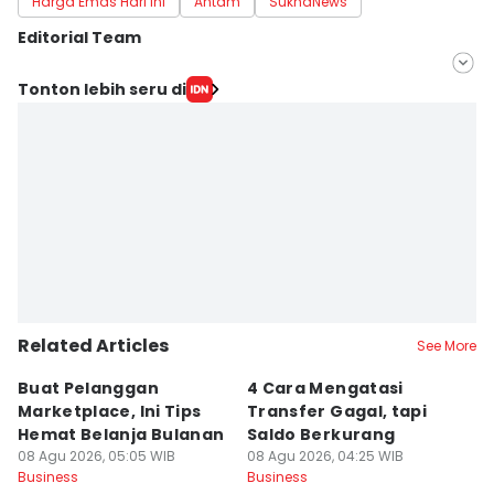
Harga Emas Hari Ini
Antam
SukhaNews
Editorial Team
Editor
Tonton lebih seru di
savira Ivanka
Editor
Dwi Agustiar
Related Articles
See More
Buat Pelanggan
4 Cara Mengatasi
C
Marketplace, Ini Tips
Transfer Gagal, tapi
P
Hemat Belanja Bulanan
Saldo Berkurang
M
08 Agu 2026, 05:05 WIB
08 Agu 2026, 04:25 WIB
08
Business
Business
Bu