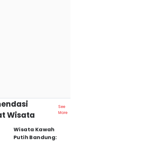
endasi
See
t Wisata
More
Wisata Kawah
Putih Bandung: