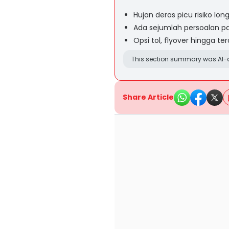
Hujan deras picu risiko lon
Ada sejumlah persoalan pad
Opsi tol, flyover hingga t
This section summary was AI-a
Share Article