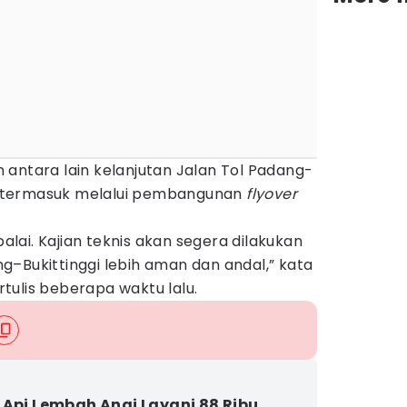
antara lain kelanjutan Jalan Tol Padang-
gi, termasuk melalui pembangunan
flyover
balai. Kajian teknis akan segera dilakukan
–Bukittinggi lebih aman dan andal,” kata
tulis beberapa waktu lalu.
 Api Lembah Anai Layani 88 Ribu