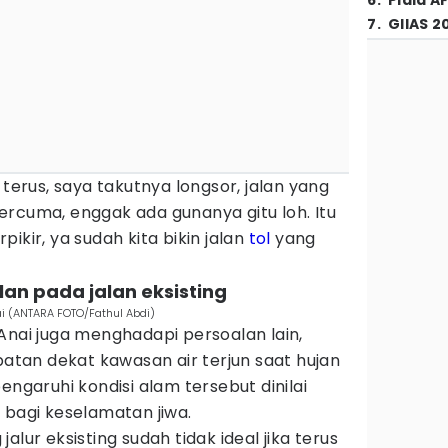
6
.
Piala A
7
.
GIIAS 2
 terus, saya takutnya longsor, jalan yang
rcuma, enggak ada gunanya gitu loh. Itu
ikir, ya sudah kita bikin jalan
tol
yang
lan pada jalan eksisting
ai (ANTARA FOTO/Fathul Abdi)
Anai juga menghadapi persoalan lain,
mbatan dekat kawasan air terjun saat hujan
engaruhi kondisi alam tersebut dinilai
 bagi keselamatan jiwa.
alur eksisting sudah tidak ideal jika terus