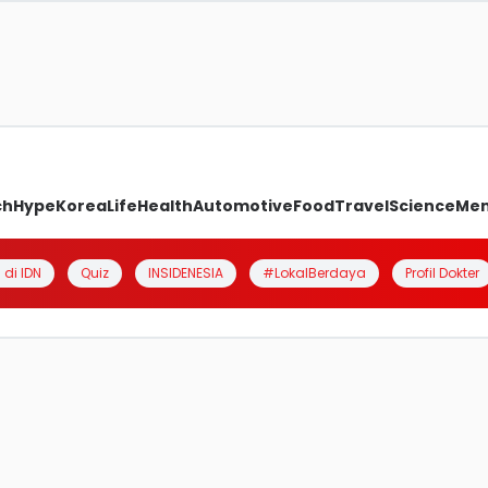
ch
Hype
Korea
Life
Health
Automotive
Food
Travel
Science
Me
 di IDN
Quiz
INSIDENESIA
#LokalBerdaya
Profil Dokter