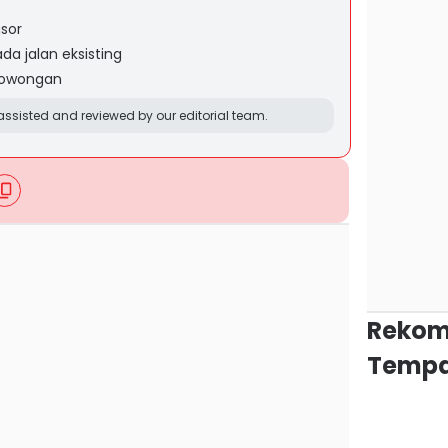
gsor
a jalan eksisting
erowongan
ssisted and reviewed by our editorial team.
Rekom
Tempa