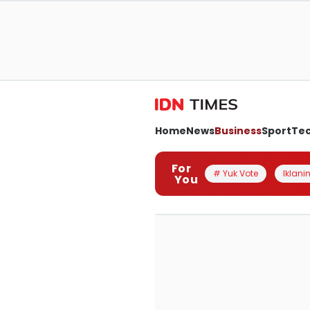
Home
News
Business
Sport
Te
For
# Yuk Vote
Iklanin
You