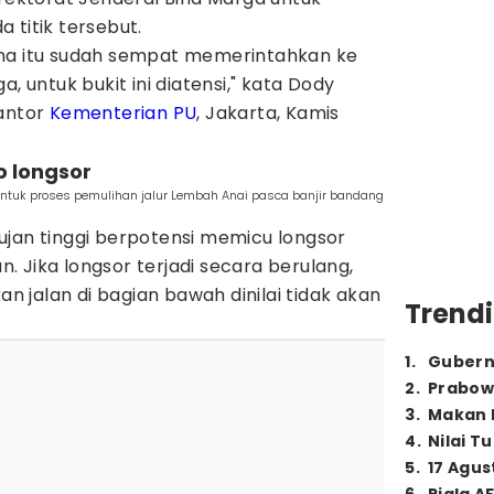
 titik tersebut.
ana itu sudah sempat memerintahkan ke
, untuk bukit ini diatensi," kata Dody
Kantor
Kementerian PU
, Jakarta, Kamis
ko longsor
ntuk proses pemulihan jalur Lembah Anai pasca banjir bandang
ujan tinggi berpotensi memicu longsor
an. Jika longsor terjadi secara berulang,
n jalan di bagian bawah dinilai tidak akan
Trendi
1
.
Gubern
2
.
Prabow
3
.
Makan B
4
.
Nilai T
5
.
17 Agus