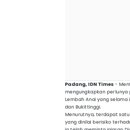
Padang, IDN Times
- Men
mengungkapkan perlunya pe
Lembah Anai yang selama 
dan Bukittinggi.
Menurutnya, terdapat sat
yang dinilai berisiko terh
ia telah meminta jajaran D