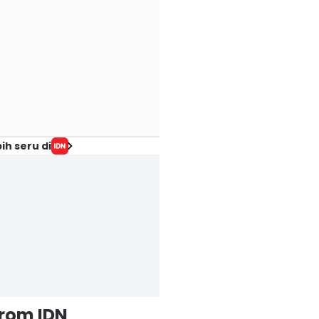
ih seru di
from IDN