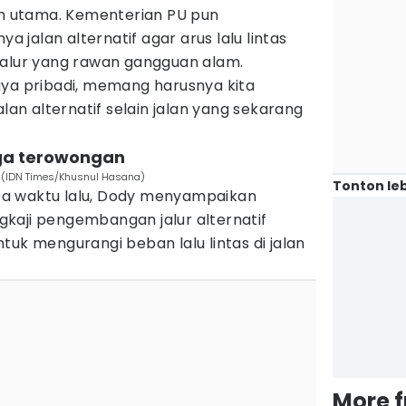
lan utama. Kementerian PU pun
jalan alternatif agar arus lalu lintas
jalur yang rawan gangguan alam.
aya pribadi, memang harusnya kita
n alternatif selain jalan yang sekarang
ngga terowongan
. (IDN Times/Khusnul Hasana)
Tonton leb
a waktu lalu, Dody menyampaikan
kaji pengembangan jalur alternatif
tuk mengurangi beban lalu lintas di jalan
More 