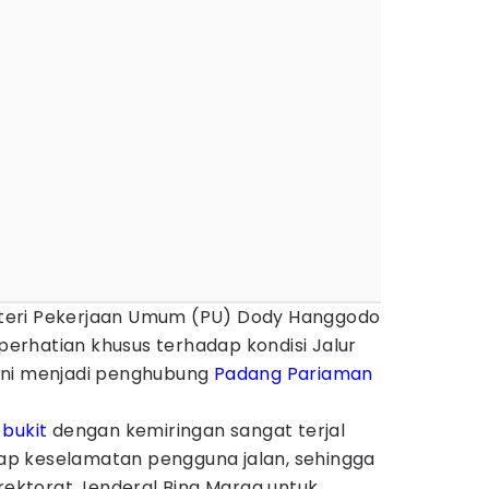
teri Pekerjaan Umum (PU) Dody Hanggodo
rhatian khusus terhadap kondisi Jalur
ini menjadi penghubung
Padang Pariaman
u
bukit
dengan kemiringan sangat terjal
adap keselamatan pengguna jalan, sehingga
irektorat Jenderal Bina Marga untuk