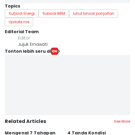
Topics
Subsidi Energi
Subsidi BBM
luhut binsar panjaitan
Update me
Editorial Team
Editor
Jujuk Ernawati
Tonton lebih seru di
Related Articles
See More
Mengenal 7 Tahapan
4 Tanda Kondisi
D