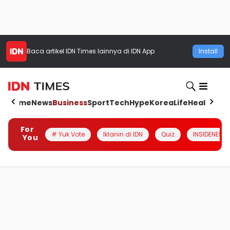
Baca artikel
IDN Times
lainnya di IDN App
Install
Home
News
Business
Sport
Tech
Hype
Korea
Life
Health
Aut
For
# Yuk Vote
Iklanin di IDN
Quiz
INSIDENESIA
You