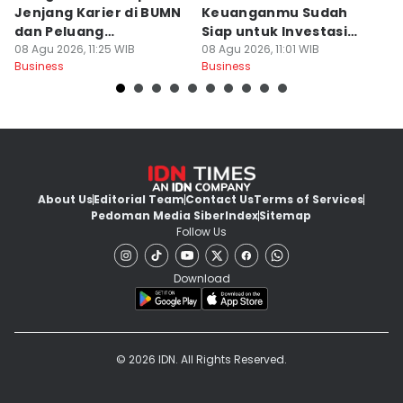
Jenjang Karier di BUMN
Keuanganmu Sudah
Mi
dan Peluang
Siap untuk Investasi
G
Promosinya
08 Agu 2026, 11:25 WIB
Emas
08 Agu 2026, 11:01 WIB
08
Business
Business
Bu
About Us
Editorial Team
Contact Us
Terms of Services
Pedoman Media Siber
Index
Sitemap
Follow Us
Download
© 2026 IDN. All Rights Reserved.