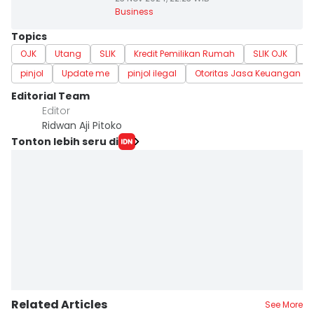
Business
Topics
OJK
Utang
SLIK
Kredit Pemilikan Rumah
SLIK OJK
K
pinjol
Update me
pinjol ilegal
Otoritas Jasa Keuangan
Editorial Team
Editor
Ridwan Aji Pitoko
Tonton lebih seru di
Related Articles
See More