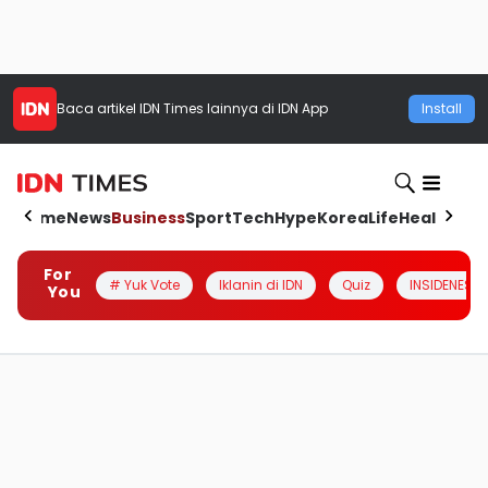
Baca artikel
IDN Times
lainnya di IDN App
Install
Home
News
Business
Sport
Tech
Hype
Korea
Life
Health
Aut
For
# Yuk Vote
Iklanin di IDN
Quiz
INSIDENESIA
You