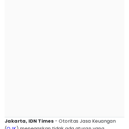
Jakarta, IDN Times
- Otoritas Jasa Keuangan
(
OJK
) menegaskan tidak ada aturan yang