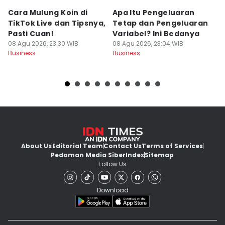
Cara Mulung Koin di
Apa Itu Pengeluaran
4
TikTok Live dan Tipsnya,
Tetap dan Pengeluaran
D
Pasti Cuan!
Variabel? Ini Bedanya
s
08 Agu 2026, 23:30 WIB
08 Agu 2026, 23:04 WIB
08
Business
Business
Bu
About Us
Editorial Team
Contact Us
Terms of Services
Pedoman Media Siber
Index
Sitemap
Follow Us
Download