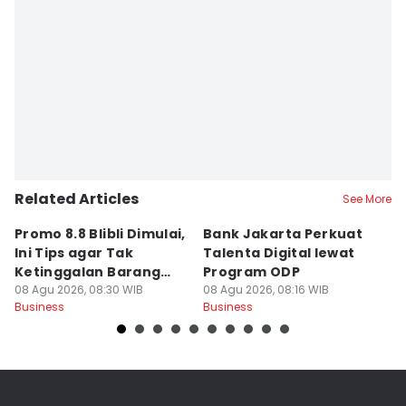
Related Articles
See More
Promo 8.8 Blibli Dimulai,
Bank Jakarta Perkuat
6
Ini Tips agar Tak
Talenta Digital lewat
M
Ketinggalan Barang
Program ODP
D
Incaran
08 Agu 2026, 08:30 WIB
08 Agu 2026, 08:16 WIB
08
Business
Business
Bu