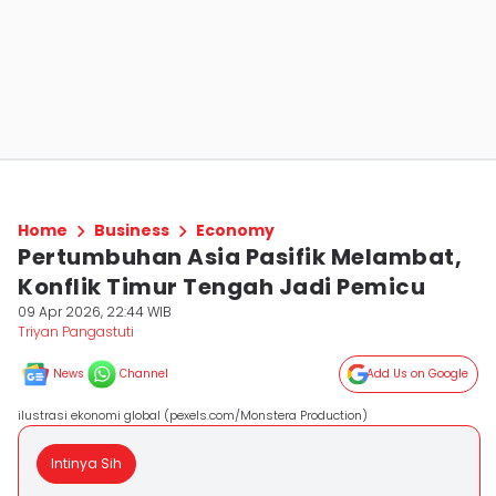
Home
Business
Economy
Pertumbuhan Asia Pasifik Melambat,
Konflik Timur Tengah Jadi Pemicu
09 Apr 2026, 22:44 WIB
Triyan Pangastuti
News
Channel
Add Us on Google
ilustrasi ekonomi global (pexels.com/Monstera Production)
Intinya Sih