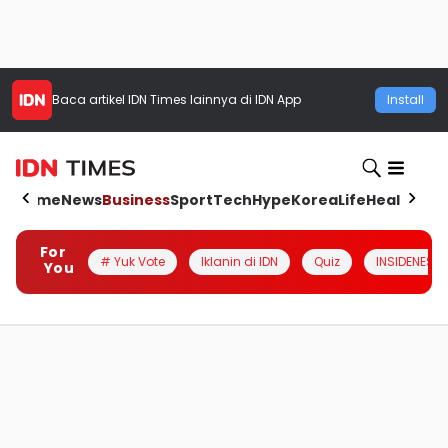
Baca artikel
IDN Times
lainnya di IDN App
Install
Home
News
Business
Sport
Tech
Hype
Korea
Life
Health
Aut
For
# Yuk Vote
Iklanin di IDN
Quiz
INSIDENESIA
You