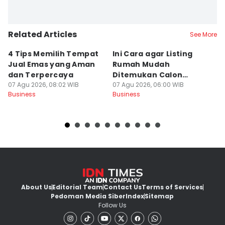
Related Articles
See More
4 Tips Memilih Tempat
Ini Cara agar Listing
Po
Jual Emas yang Aman
Rumah Mudah
W
dan Terpercaya
Ditemukan Calon
Lo
07 Agu 2026, 08:02 WIB
Pembeli
07 Agu 2026, 06:00 WIB
P
07
Business
Business
Bu
About Us
Editorial Team
Contact Us
Terms of Services
Pedoman Media Siber
Index
Sitemap
Follow Us