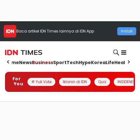
Baca artikel
IDN Times
lainnya di IDN App
Install
Home
News
Business
Sport
Tech
Hype
Korea
Life
Health
Aut
For
# Yuk Vote
Iklanin di IDN
Quiz
INSIDENESIA
You