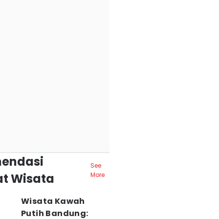
endasi
See
t Wisata
More
Wisata Kawah
Putih Bandung: