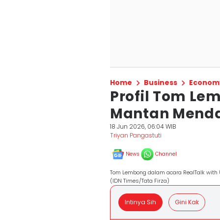
Home
Business
Econom
Profil Tom Le
Mantan Menda
18 Jun 2026, 06:04 WIB
Triyan Pangastuti
News
Channel
Tom Lembong dalam acara RealTalk with U
(IDN Times/Tata Firza)
Intinya Sih
Gini Kak