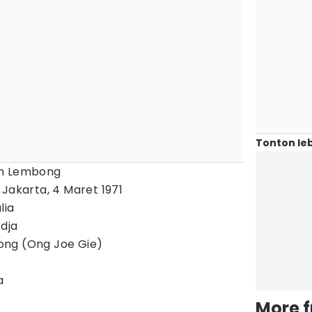
Tonton leb
ih Lembong
 Jakarta, 4 Maret 1971
lia
dja
ong (Ong Joe Gie)
a
More 