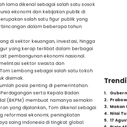
h lama dikenal sebagai salah satu sosok
nia ekonomi dan kebijakan publik di
rupakan salah satu figur publik yang
rbincangan dalam beberapa tahun
g di sektor keuangan, investasi, hingga
igur yang kerap terlibat dalam berbagai
kait pembangunan ekonomi nasional.
melintasi sektor swasta dan
Tom Lembong sebagai salah satu tokoh
k disimak.
Trendi
mlah posisi penting di pemerintahan.
i Perdagangan serta Kepala Badan
1
.
Gubern
dal (BKPM) membuat namanya semakin
2
.
Prabow
3
.
Makan B
eran yang dijalankan, Tom dikenal sebagai
4
.
Nilai T
g reformasi ekonomi, peningkatan
5
.
17 Agus
ya saing Indonesia di tingkat global.