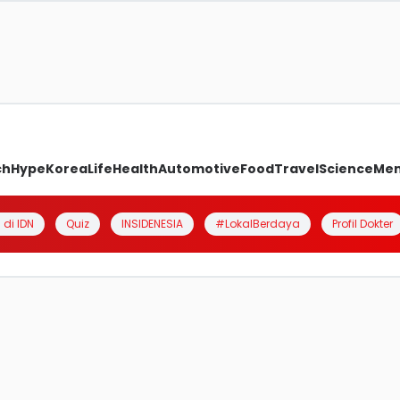
ch
Hype
Korea
Life
Health
Automotive
Food
Travel
Science
Me
 di IDN
Quiz
INSIDENESIA
#LokalBerdaya
Profil Dokter