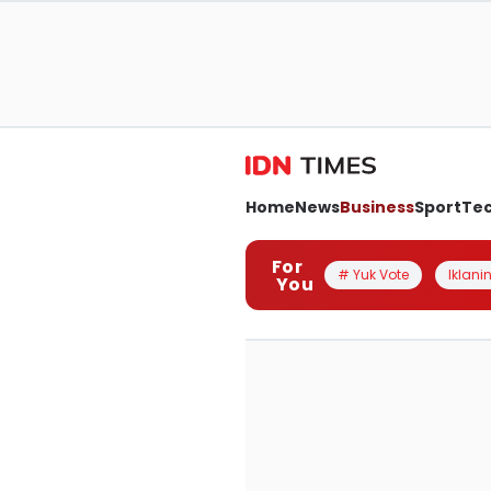
Home
News
Business
Sport
Te
For
# Yuk Vote
Iklanin
You