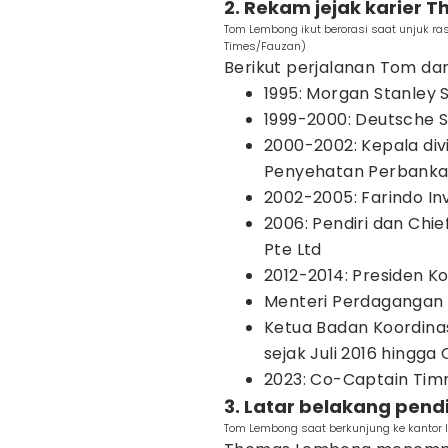
2. Rekam jejak karier
Tom Lembong ikut berorasi saat unjuk ra
Times/Fauzan)
Berikut perjalanan Tom dar
1995: Morgan Stanley 
1999-2000: Deutsche S
2000-2002: Kepala divi
Penyehatan Perbanka
2002-2005: Farindo I
2006: Pendiri dan Chi
Pte Ltd
2012-2014: Presiden K
Menteri Perdagangan R
Ketua Badan Koordina
sejak Juli 2016 hingga
2023: Co-Captain Timn
3. Latar belakang pen
Tom Lembong saat berkunjung ke kantor I