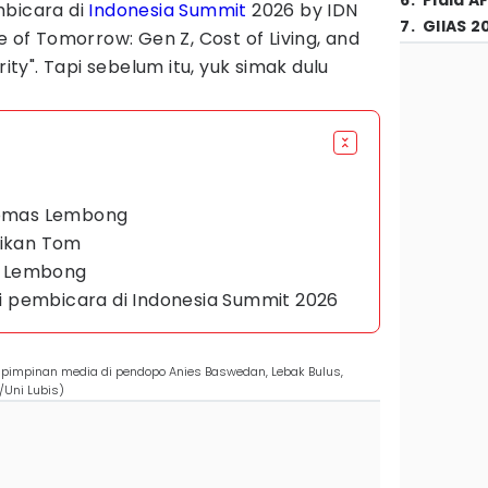
6
.
Piala A
mbicara di
Indonesia Summit
2026 by IDN
7
.
GIIAS 2
e of Tomorrow: Gen Z, Cost of Living, and
rity". Tapi sebelum itu, yuk simak dulu
Thomas Lembong
dikan Tom
s Lembong
 pembicara di Indonesia Summit 2026
pimpinan media di pendopo Anies Baswedan, Lebak Bulus,
/Uni Lubis)