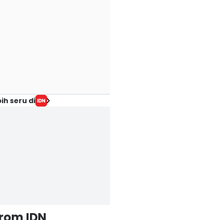
ih seru di
from IDN