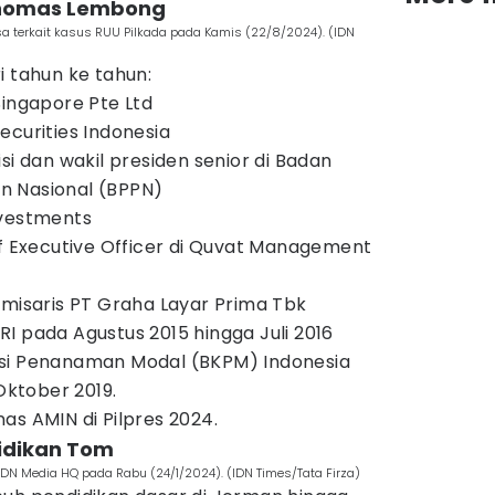
 Thomas Lembong
sa terkait kasus RUU Pilkada pada Kamis (22/8/2024). (IDN
i tahun ke tahun:
Singapore Pte Ltd
ecurities Indonesia
si dan wakil presiden senior di Badan
n Nasional (BPPN)
nvestments
ef Executive Officer di Quvat Management
omisaris PT Graha Layar Prima Tbk
I pada Agustus 2015 hingga Juli 2016
si Penanaman Modal (BKPM) Indonesia
 Oktober 2019.
as AMIN di Pilpres 2024.
didikan Tom
DN Media HQ pada Rabu (24/1/2024). (IDN Times/Tata Firza)