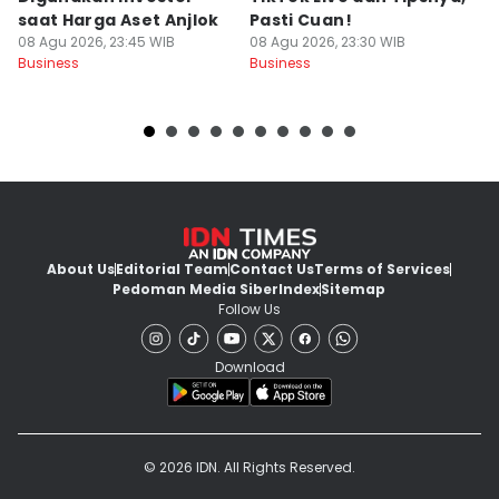
saat Harga Aset Anjlok
Pasti Cuan!
V
08 Agu 2026, 23:45 WIB
08 Agu 2026, 23:30 WIB
08
Business
Business
Bu
About Us
Editorial Team
Contact Us
Terms of Services
Pedoman Media Siber
Index
Sitemap
Follow Us
Download
© 2026 IDN. All Rights Reserved.