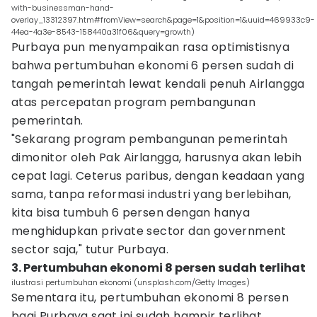
with-businessman-hand-
overlay_13312397.htm#fromView=search&page=1&position=1&uuid=469933c9-
44ea-4a3e-8543-158440a31f06&query=growth)
Purbaya pun menyampaikan rasa optimistisnya
bahwa pertumbuhan ekonomi 6 persen sudah di
tangah pemerintah lewat kendali penuh Airlangga
atas percepatan program pembangunan
pemerintah.
"Sekarang program pembangunan pemerintah
dimonitor oleh Pak Airlangga, harusnya akan lebih
cepat lagi. Ceterus paribus, dengan keadaan yang
sama, tanpa reformasi industri yang berlebihan,
kita bisa tumbuh 6 persen dengan hanya
menghidupkan private sector dan government
sector saja," tutur Purbaya.
3. Pertumbuhan ekonomi 8 persen sudah terlihat
ilustrasi pertumbuhan ekonomi (unsplash.com/Getty Images)
Sementara itu, pertumbuhan ekonomi 8 persen
bagi Purbaya saat ini sudah hampir terlihat