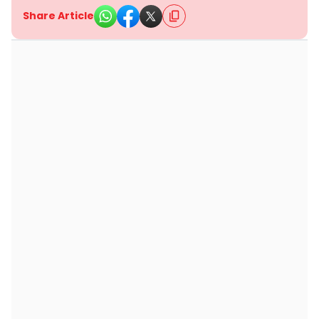
Share Article