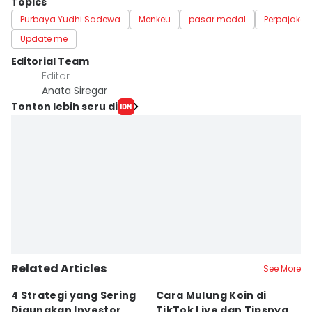
Topics
Purbaya Yudhi Sadewa
Menkeu
pasar modal
Perpajakan
Update me
Editorial Team
Editor
Anata Siregar
Tonton lebih seru di
Related Articles
See More
4 Strategi yang Sering
Cara Mulung Koin di
A
Digunakan Investor
TikTok Live dan Tipsnya,
T