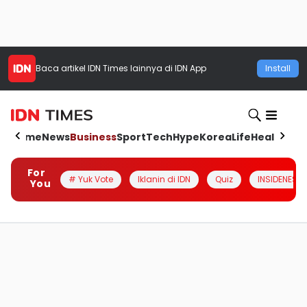
Baca artikel
IDN Times
lainnya di IDN App
Install
Home
News
Business
Sport
Tech
Hype
Korea
Life
Health
Aut
For
# Yuk Vote
Iklanin di IDN
Quiz
INSIDENESIA
You