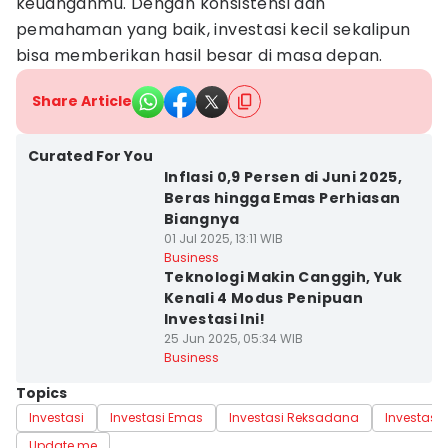
keuanganmu. Dengan konsistensi dan
pemahaman yang baik, investasi kecil sekalipun
bisa memberikan hasil besar di masa depan.
Share Article
Curated For You
Inflasi 0,9 Persen di Juni 2025,
Beras hingga Emas Perhiasan
Biangnya
01 Jul 2025, 13:11 WIB
Business
Teknologi Makin Canggih, Yuk
Kenali 4 Modus Penipuan
Investasi Ini!
25 Jun 2025, 05:34 WIB
Business
Topics
Investasi
Investasi Emas
Investasi Reksadana
Investasi
Update me