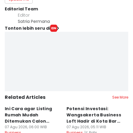
Editorial Team
Editor
Satria Permana
Tonton lebih seru di
Related Articles
See More
Ini Cara agar Listing
Potensi Investasi:
4
Rumah Mudah
Wangsakerta Business
Pi
Ditemukan Calon
Loft Hadir di Kota Baru
B
Pembeli
07 Agu 2026, 06:00 WIB
Parahyangan
07 Agu 2026, 05:11 WIB
P
07
Polls
Business
Business
Bu