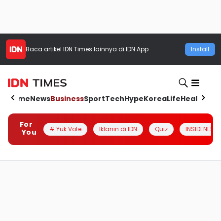
Baca artikel
IDN Times
lainnya di IDN App
Install
Home
News
Business
Sport
Tech
Hype
Korea
Life
Health
Aut
For
# Yuk Vote
Iklanin di IDN
Quiz
INSIDENESIA
You