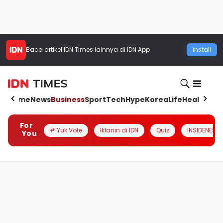
Baca artikel
IDN Times
lainnya di IDN App
Install
Home
News
Business
Sport
Tech
Hype
Korea
Life
Health
Aut
For
# Yuk Vote
Iklanin di IDN
Quiz
INSIDENESIA
You