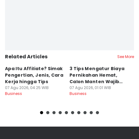
Related Articles
See More
Apa Itu Affiliate? Simak
3 Tips Mengatur Biaya
9
Pengertian, Jenis, Cara
Pernikahan Hemat,
S
Kerja hingga Tips
Calon Manten Wajib
P
07 Agu 2026, 04:25 WIB
Nyimak!
07 Agu 2026, 01:01 WIB
06
Business
Business
Bu