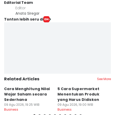
Editorial Team
Editor
Anata Siregar
Tonton lebih seru di
Related Articles
See More
Cara Menghitung Nilai
5 Cara Supermarket
5
Wajar Saham secara
Menentukan Produk
d
Sederhana
yang Harus Didiskon
U
09 Agu 2026, 19:25 WIB
09 Agu 2026, 19:00 WIB
Ke
09
Business
Business
Bu