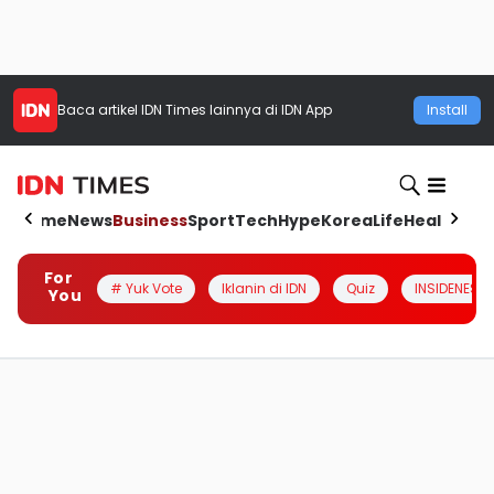
Baca artikel
IDN Times
lainnya di IDN App
Install
Home
News
Business
Sport
Tech
Hype
Korea
Life
Health
Aut
For
# Yuk Vote
Iklanin di IDN
Quiz
INSIDENESIA
You