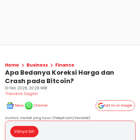
Home
Business
Finance
Apa Bedanya Koreksi Harga dan
Crash pada Bitcoin?
10 Feb 2026, 20:28 WIB
Theodore Siagian
News
Channel
Add Us on Google
ilustrasi market yang turun (freepik.com/standret)
Intinya Sih