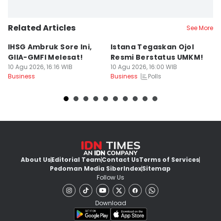
Related Articles
See More
IHSG Ambruk Sore Ini,
Istana Tegaskan Ojol
B
GIIA-GMFI Melesat!
Resmi Berstatus UMKM!
H
10 Agu 2026, 16:16 WIB
10 Agu 2026, 16:00 WIB
H
Polls
Business
Business
10
Bu
About Us
Editorial Team
Contact Us
Terms of Services
Pedoman Media Siber
Index
Sitemap
Follow Us
Download