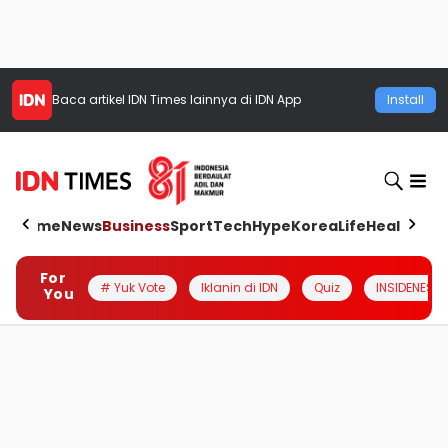
Baca artikel
IDN Times
lainnya di IDN App
Install
Home
News
Business
Sport
Tech
Hype
Korea
Life
Health
Aut
For
# Yuk Vote
Iklanin di IDN
Quiz
INSIDENESIA
You